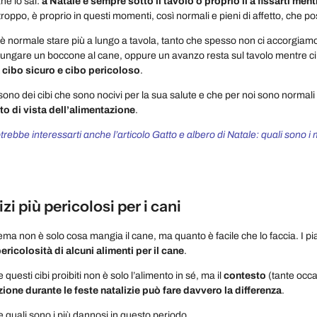
ne lo sai:
a Natale è sempre sotto il tavolo o proprio lì a fissarti men
troppo, è proprio in questi momenti, così normali e pieni di affetto, che 
 è normale stare più a lungo a tavola, tanto che spesso non ci accorgiam
ungare un boccone al cane, oppure un avanzo resta sul tavolo mentre ci 
ra cibo sicuro e cibo pericoloso
.
i sono dei cibi che sono nocivi per la sua salute e che per noi sono norma
to di vista dell’alimentazione
.
rebbe interessarti anche l’articolo Gatto e albero di Natale: quali sono i 
lizi più pericolosi per i cani
ema non è solo cosa mangia il cane, ma quanto è facile che lo faccia. I piat
ericolosità di alcuni alimenti per il cane
.
questi cibi proibiti non è solo l’alimento in sé, ma il
contesto
(tante occa
zione durante le feste natalizie può fare davvero la differenza
.
quali sono i più dannosi in questo periodo.