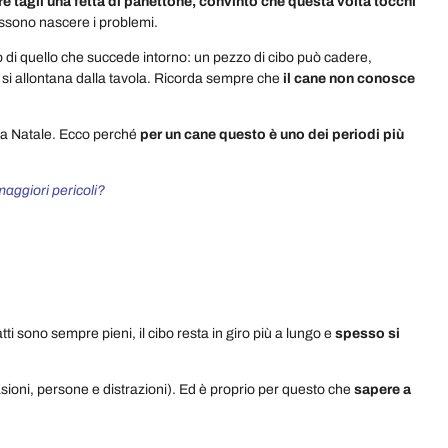
tre tagli una fetta di panettone, convinto che questa volta tocchi
possono nascere i problemi.
o di quello che succede intorno: un pezzo di cibo può cadere,
si allontana dalla tavola. Ricorda sempre che
il cane non conosce
li a Natale. Ecco perché
per un cane questo è uno dei periodi più
maggiori pericoli?
ti sono sempre pieni, il cibo resta in giro più a lungo e
spesso si
sioni, persone e distrazioni). Ed è proprio per questo che
sapere a