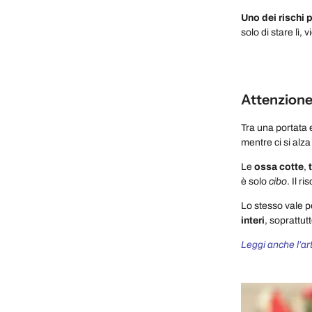
Uno dei rischi 
solo di stare lì,
Attenzione 
Tra una portata e
mentre ci si alz
Le
ossa cotte
,
è solo
cibo
. Il r
Lo stesso vale 
interi
, soprattut
Leggi anche l’ar