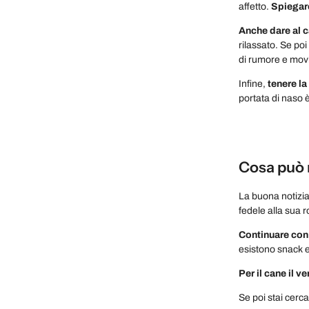
affetto.
Spiegare
Anche
dare al 
rilassato. Se po
di rumore e mov
Infine,
tenere la
portata di naso 
Cosa può m
La buona notizi
fedele alla sua 
Continuare con 
esistono snack e 
Per il cane il 
Se poi stai cerc