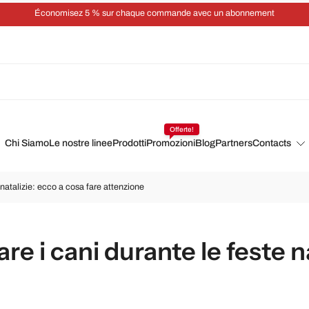
Économisez 5 % sur chaque commande avec un abonnement
Offerte!
Chi Siamo
Le nostre linee
Prodotti
Promozioni
Blog
Partners
Contacts
natalizie: ecco a cosa fare attenzione
 i cani durante le feste na