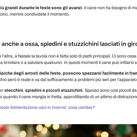
più grandi durante le feste sono gli avanzi
. Il cane non ha bisogno di 
 vicino, mentre condividete il momento.
anche a ossa, spiedini e stuzzichini lasciati in gir
 l’altra, a Natale la tavola non è fatta solo di piatti principali. Ci sono os
a a brindare o a salutare qualcuno. In questi momenti il cane può infilars
tipiche degli arrosti delle feste
,
possono spezzarsi facilmente in fra
ischio però è reale e va dal soffocamento a problemi più seri per l’apparat
per
stecchini
,
spiedini e piccoli stuzzichini
. Spesso sono così piccoli 
to quando il cane mangia in fretta, approfittando di un attimo di distrazion
ticolo Alimentazione cani in inverno: cosa cambia?