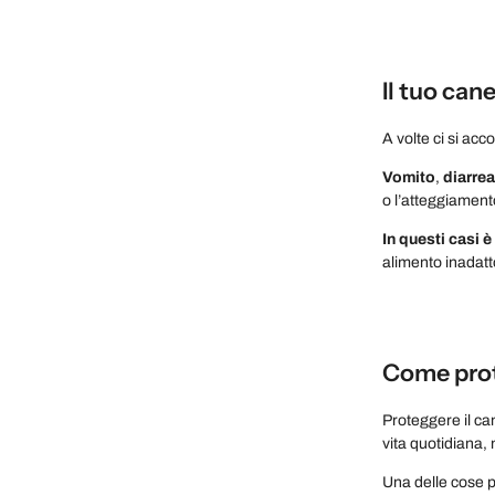
Il tuo ca
A volte ci si ac
Vomito
,
diarrea
o l’atteggiamen
In questi casi 
alimento inadatt
Come prote
Proteggere il ca
vita quotidiana, 
Una delle cose pi