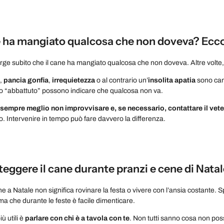
ne ha mangiato qualcosa che non doveva? Ecco
corge subito che il cane ha mangiato qualcosa che non doveva. Altre volte,
,
pancia gonfia
,
irrequietezza
o al contrario un’
insolita apatia
sono cam
to “abbattuto” possono indicare che qualcosa non va.
è sempre meglio non improvvisare e, se necessario, contattare il vete
o. Intervenire in tempo può fare davvero la differenza.
ggere il cane durante pranzi e cene di Natal
ne a Natale non significa rovinare la festa o vivere con l’ansia costante.
ma che durante le feste è facile dimenticare.
ù utili è
parlare con chi è a tavola con te
. Non tutti sanno cosa non pos