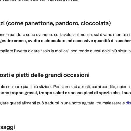
izi (come panettone, pandoro, cioccolata)
ne e pandoro sono ovunque: sul tavolo, sul mobile, sul divano mentre si
 gestire creme, uvetta o cioccolato, né eccessive quantità di zuccher
 togliere l’uvetta o dare “solo la mollica” non rende questi dolci più sicuri p
osti e piatti delle grandi occasioni
e cucinare piatti più sfiziosi. Pensiamo ad arrosti, carni condite, ripieni r
sono troppo grassi, troppo salati e spesso pieni di spezie che il su
giare questi alimenti può tradursi in una notte agitata, tra malessere e
dis
ssaggi