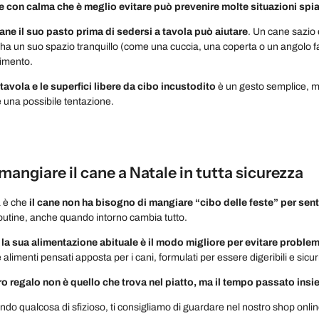
 con calma che è meglio evitare può prevenire molte situazioni spi
cane il suo pasto prima di sedersi a tavola può aiutare
. Un cane sazio 
i ha un suo spazio tranquillo (come una cuccia, una coperta o un angolo fa
imento.
 tavola e le superfici libere da cibo incustodito
è un gesto semplice, ma
è una possibile tentazione.
angiare il cane a Natale in tutta sicurezza
a è che
il cane non ha bisogno di mangiare “cibo delle feste” per sent
routine, anche quando intorno cambia tutto.
la sua alimentazione abituale è il modo migliore per evitare problem
alimenti pensati apposta per i cani, formulati per essere digeribili e sicu
vero regalo non è quello che trova nel piatto, ma il tempo passato ins
ando qualcosa di sfizioso, ti consigliamo di guardare nel nostro shop onlin