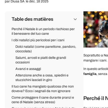
par
Diusa SA
le déc. 18 2025
Table des matières
Perché il Natale è un periodo rischioso per
il benessere del tuo cane
I cibi natalizi più pericolosi per i cani
Dolci natalizi (come panettone, pandoro,
cioccolata)
Soprattutto a Na
Salumi, arrosti e piatti delle grandi
mangiare i cani.
occasioni
Avanzi e assaggi
In questo articol
famiglia
, senza 
Attenzione anche a ossa, spiedini e
stuzzichini lasciati in giro
Il tuo cane ha mangiato qualcosa che non
doveva? Ecco i segnali da non ignorare
Perché il 
Come proteggere il cane durante pranzi e
cene di Natale (senza stress)