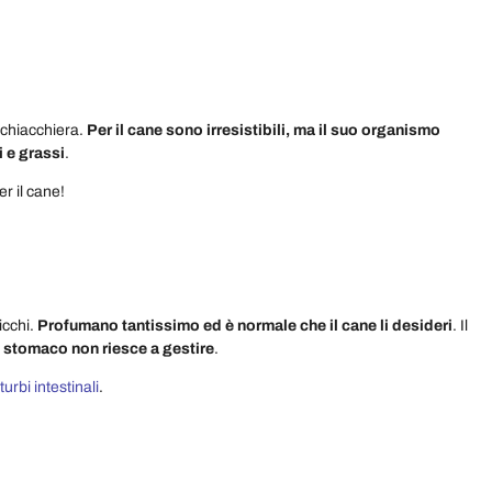
 chiacchiera.
Per il cane sono irresistibili, ma il suo organismo
i e grassi
.
er il cane!
icchi.
Profumano tantissimo ed è normale che il cane li desideri
. Il
o stomaco non riesce a gestire
.
turbi intestinali
.