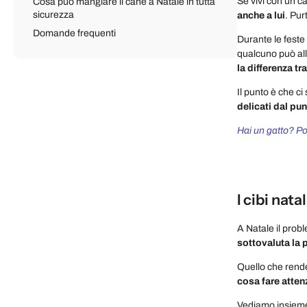
Se vivi con un ca
Cosa può mangiare il cane a Natale in tutta
sicurezza
anche a lui
. Pur
Domande frequenti
Durante le feste
qualcuno può all
la differenza t
Il punto è che c
delicati dal pun
Hai un gatto? Pot
I cibi nata
A Natale il probl
sottovaluta la p
Quello che rende 
cosa fare atten
Vediamo insieme 