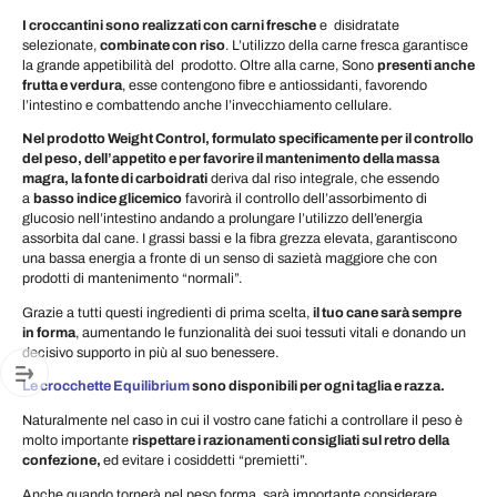
I croccantini sono realizzati con carni fresche
e disidratate
selezionate,
combinate con riso
. L’utilizzo della carne fresca garantisce
la grande appetibilità del prodotto. Oltre alla carne, Sono
presenti anche
frutta e verdura
, esse contengono fibre e antiossidanti, favorendo
l’intestino e combattendo anche l’invecchiamento cellulare.
Nel prodotto Weight Control, formulato specificamente per il controllo
del peso, dell’appetito e per favorire il mantenimento della massa
magra, la fonte di carboidrati
deriva dal riso integrale, che essendo
a
basso indice glicemico
favorirà il controllo dell’assorbimento di
glucosio nell’intestino andando a prolungare l’utilizzo dell’energia
assorbita dal cane. I grassi bassi e la fibra grezza elevata, garantiscono
una bassa energia a fronte di un senso di sazietà maggiore che con
prodotti di mantenimento “normali”.
Grazie a tutti questi ingredienti di prima scelta,
il tuo cane sarà sempre
in forma
, aumentando le funzionalità dei suoi tessuti vitali e donando un
decisivo supporto in più al suo benessere.
Le crocchette Equilibrium
sono disponibili per ogni taglia e razza.
Naturalmente nel caso in cui il vostro cane fatichi a controllare il peso è
molto importante
rispettare i razionamenti consigliati sul retro della
confezione,
ed evitare i cosiddetti “premietti”.
Anche quando tornerà nel peso forma, sarà importante considerare