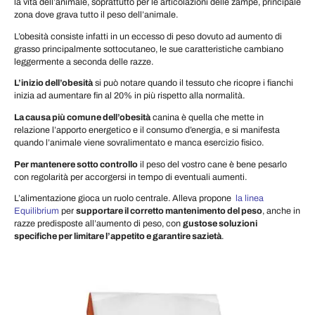
la vita dell’animale, soprattutto per le articolazioni delle zampe, principale
zona dove grava tutto il peso dell’animale.
L’obesità consiste infatti in un eccesso di peso dovuto ad aumento di
grasso principalmente sottocutaneo, le sue caratteristiche cambiano
leggermente a seconda delle razze.
L’inizio dell’obesità
si può notare quando il tessuto che ricopre i fianchi
inizia ad aumentare fin al 20% in più rispetto alla normalità.
La causa più comune dell’obesità
canina è quella che mette in
relazione l’apporto energetico e il consumo d’energia, e si manifesta
quando l’animale viene sovralimentato e manca esercizio fisico.
Per mantenere sotto controllo
il peso del vostro cane è bene pesarlo
con regolarità per accorgersi in tempo di eventuali aumenti.
L’alimentazione gioca un ruolo centrale. Alleva propone
la linea
Equilibrium
per
supportare il corretto mantenimento del peso
, anche in
razze predisposte all’aumento di peso, con
gustose soluzioni
specifiche per limitare l’appetito e garantire sazietà
.