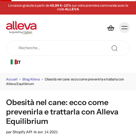
Livraison gratuite à partir de
49,99 €–10%
sur votre première commande avec le
code
ALLEVA
IT
Accueil
›
Blog Alleva
›
Obesità nel cane: ecco come prevenirla e trattarla con
Alleva Equilibrium
Obesità nel cane: ecco come
prevenirla e trattarla con Alleva
Equilibrium
par
Shopify API
le avr. 14 2021