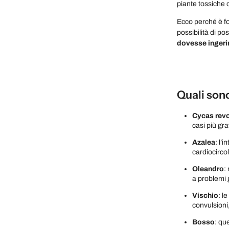
piante tossiche
Ecco perché è fo
possibilità di po
dovesse ingerir
Quali sono
Cycas revo
casi più gra
Azalea
: l’
cardiocircol
Oleandro
:
a problemi g
Vischio
: l
convulsioni,
Bosso
: qu