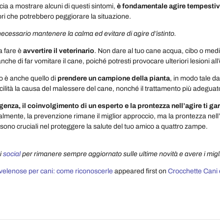
cia a mostrare alcuni di questi sintomi,
è fondamentale agire tempestiv
i che potrebbero peggiorare la situazione.
 necessario mantenere la calma ed evitare di agire d’istinto.
 fare è
avvertire il veterinario
. Non dare al tuo cane acqua, cibo o medic
he di far vomitare il cane, poiché potresti provocare ulteriori lesioni all
io è anche quello di
prendere un campione della pianta
, in modo tale da
ilità la causa del malessere del cane, nonché il trattamento più adeguat
enza, il coinvolgimento di un esperto e la prontezza nell’agire ti gar
almente, la prevenzione rimane il miglior approccio, ma la prontezza nell’
sono cruciali nel proteggere la salute del tuo amico a quattro zampe.
i
social
per rimanere sempre aggiornato sulle ultime novità e avere i miglio
velenose per cani: come riconoscerle
appeared first on
Crocchette Cani e