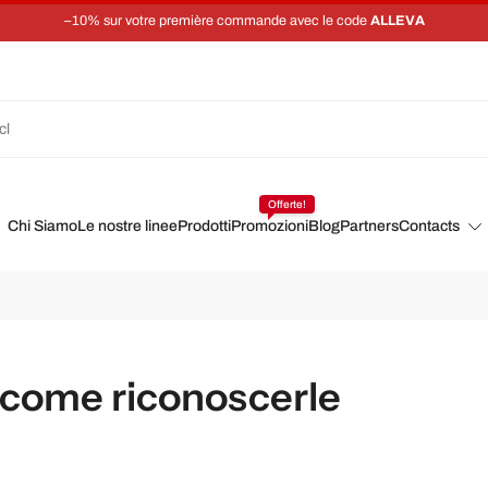
–10% sur votre première commande avec le code
ALLEVA
Offerte!
Chi Siamo
Le nostre linee
Prodotti
Promozioni
Blog
Partners
Contacts
: come riconoscerle