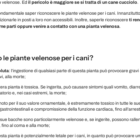
 o velenose. Ed
il pericolo è maggiore se si tratta di un cane cucciolo
.
ndamentale saper riconoscere le piante velenose per i cani. Innanzitutto, 
sizionarle in posti a loro non accessibili. Inoltre, saperle riconoscere
ti ren
ne parti oppure venire a contatto con una pianta velenosa
.
 le piante velenose per i cani?
luta
: l’ingestione di qualsiasi parte di questa pianta può provocare gravi 
vi, alla morte;
intera pianta è tossica. Se ingerita, può causare sintomi quali vomito, diarr
atorio e, nei casi estremi, la morte;
 noto per il suo valore ornamentale, è estremamente tossico in tutte le su
astrointestinali e compromissione della funzione cardiaca, fino all’arresto 
e sue bacche sono particolarmente velenose e, se ingerite, possono rallenta
 fino al coma e alla morte;
esta pianta è potenzialmente letale per i cani, in quanto può provocare un 