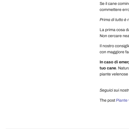
Se il cane comin
commettere error
Prima di tutto è
La prima cosa da
Non cercare neanc
Il nostro consigl
con maggiore fac
In caso di emerg
tuo cane
. Natur
piante velenose 
Seguici sui nostr
The post
Piante 