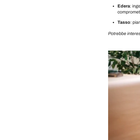
Edera
: ing
compromette
Tasso
: pia
Potrebbe interes