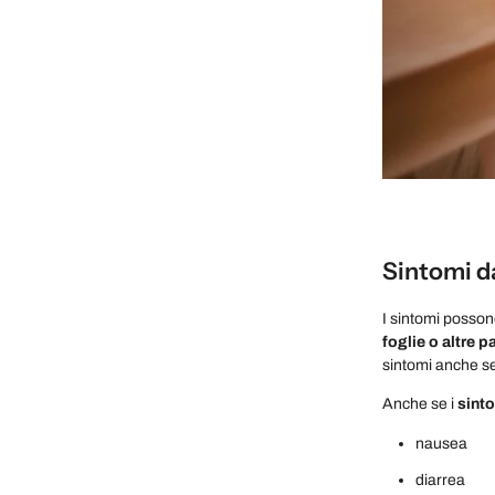
Sintomi d
I sintomi posso
foglie o altre p
sintomi anche se
Anche se i
sint
nausea
diarrea