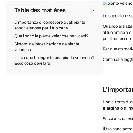
Table des matières
Lo sapevi che so
L’importanza di conoscere quali piante
Quando si tratta d
sono velenose per il tuo cane
al tuo amico a qu
Quali sono le piante velenose per i cani?
per il benessere 
Sintomi da intossicazione da pianta
Per questo motiv
velenosa
Il tuo cane ha ingerito una pianta velenosa?
Continua a legge
Ecco cosa devi fare
L’importan
Non si tratta di 
giardino o di mo
Facciamo un es
Il tuo cane pot