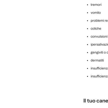
tremori
vomito
problemi re
coliche
convulsioni
ipersalivaz
gengiviti o 
dermatiti
insufficien
insufficien
Il tuo can