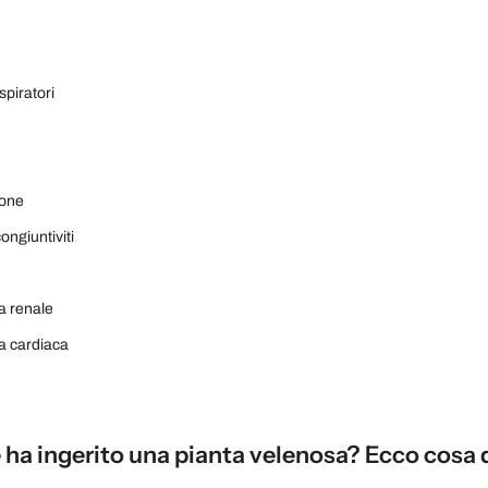
spiratori
ione
congiuntiviti
za renale
za cardiaca
e ha ingerito una pianta velenosa? Ecco cosa 