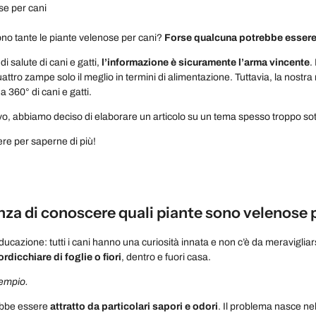
no tante le piante velenose per cani?
Forse qualcuna potrebbe essere
i salute di cani e gatti,
l’informazione è sicuramente l’arma vincente
.
attro zampe solo il meglio in termini di alimentazione. Tuttavia, la nostra 
a 360° di cani e gatti.
o, abbiamo deciso di elaborare un articolo su un tema spesso troppo sot
re per saperne di più!
za di conoscere quali piante sono velenose p
educazione: tutti i cani hanno una curiosità innata e non c’è da meraviglia
rdicchiare di foglie o fiori
, dentro e fuori casa.
empio.
rebbe essere
attratto da particolari sapori e odori
. Il problema nasce ne