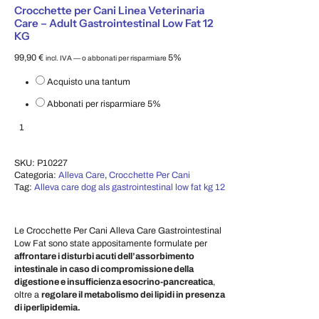
Crocchette per Cani Linea Veterinaria
Care – Adult Gastrointestinal Low Fat 12
KG
99,90
€
5%
incl. IVA
—
o abbonati per risparmiare
Scegli il tipo di acquisto
Acquisto una tantum
Abbonati per risparmiare
5%
Crocchette per Cani Linea Veterinaria Care – Adult Gastrointestinal Low Fa
Aggiungi al carrello
SKU:
P10227
Categoria:
Alleva Care
,
Crocchette Per Cani
Tag:
Alleva care dog als gastrointestinal low fat kg 12
Le Crocchette Per Cani Alleva Care Gastrointestinal
Low Fat sono state appositamente formulate per
affrontare i disturbi acuti dell’assorbimento
intestinale
in caso di compromissione della
digestione e insufficienza esocrino-pancreatica
,
oltre a
regolare il metabolismo dei lipidi in presenza
di iperlipidemia.