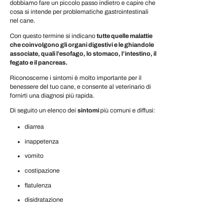
dobbiamo fare un piccolo passo indietro e capire che
cosa si intende per problematiche gastrointestinali
nel cane.
Con questo termine si indicano
tutte quelle malattie
che coinvolgono gli organi digestivi e le ghiandole
associate, quali l’esofago, lo stomaco, l’intestino, il
fegato e il pancreas.
Riconoscerne i sintomi è molto importante per il
benessere del tuo cane, e consente al veterinario di
fornirti una diagnosi più rapida.
Di seguito un elenco dei
sintomi
più comuni e diffusi:
diarrea
inappetenza
vomito
costipazione
flatulenza
disidratazione