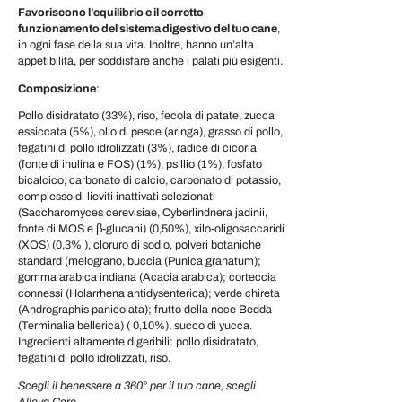
Favoriscono l’equilibrio e il corretto
funzionamento del sistema digestivo del tuo cane
,
in ogni fase della sua vita. Inoltre, hanno un’alta
appetibilità, per soddisfare anche i palati più esigenti.
Composizione
:
Pollo disidratato (33%), riso, fecola di patate, zucca
essiccata (5%), olio di pesce (aringa), grasso di pollo,
fegatini di pollo idrolizzati (3%), radice di cicoria
(fonte di inulina e FOS) (1%), psillio (1%), fosfato
bicalcico, carbonato di calcio, carbonato di potassio,
complesso di lieviti inattivati ​​selezionati
(Saccharomyces cerevisiae, Cyberlindnera jadinii,
fonte di MOS e β-glucani) (0,50%), xilo-oligosaccaridi
(XOS) (0,3% ), cloruro di sodio, polveri botaniche
standard (melograno, buccia (Punica granatum);
gomma arabica indiana (Acacia arabica); corteccia
connessi (Holarrhena antidysenterica); verde chireta
(Andrographis panicolata); frutto della noce Bedda
(Terminalia bellerica) ( 0,10%), succo di yucca.
Ingredienti altamente digeribili: pollo disidratato,
fegatini di pollo idrolizzati, riso.
Scegli il benessere a 360° per il tuo cane, scegli
Alleva Care.