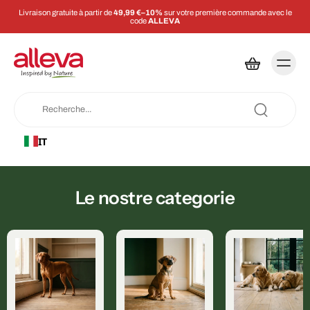
Livraison gratuite à partir de
49,99 €–10%
sur votre première commande avec le
code
ALLEVA
IT
Le nostre categorie