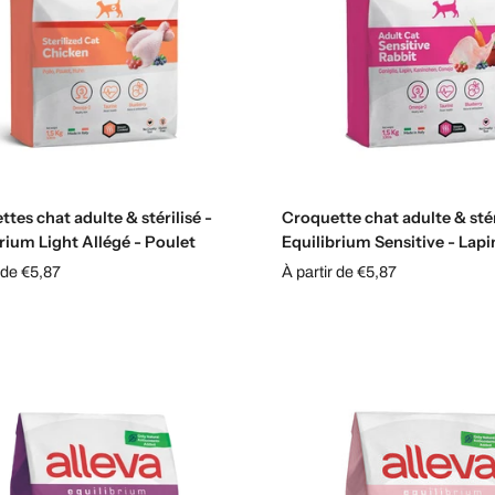
Choisissez les options
Choisissez les options
tes chat adulte & stérilisé -
Croquette chat adulte & stér
rium Light Allégé - Poulet
Equilibrium Sensitive - Lapi
 de €5,87
À partir de €5,87