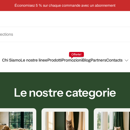
Économisez 5 % sur chaque commande avec un abonnement
Offerte!
Chi Siamo
Le nostre linee
Prodotti
Promozioni
Blog
Partners
Contacts
Le nostre categorie