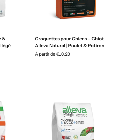
Choisissez les options
e &
Croquettes pour Chiens – Chiot
allégé
Alleva Natural | Poulet & Potiron
À partir de €10,20