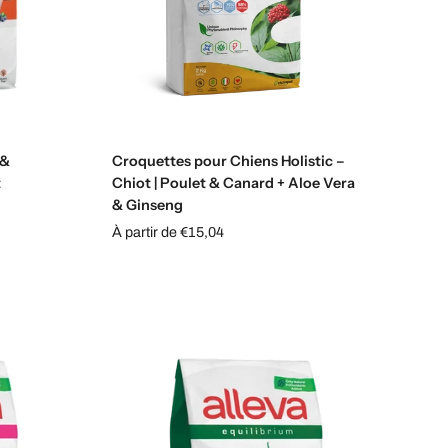
Choisissez les options
 &
Croquettes pour Chiens Holistic –
t
Chiot | Poulet & Canard + Aloe Vera
& Ginseng
À partir de €15,04