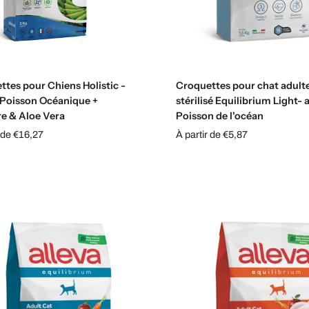
Choisissez les options
Choisissez les options
tes pour Chiens Holistic -
Croquettes pour chat adult
| Poisson Océanique +
stérilisé Equilibrium Light- 
e & Aloe Vera
Poisson de l'océan
r de €16,27
À partir de €5,87