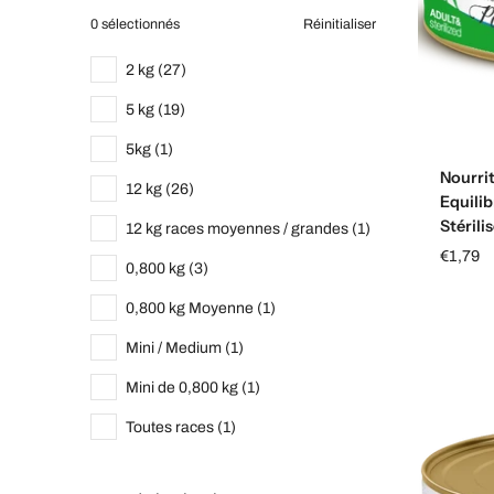
0 sélectionnés
Réinitialiser
2 kg (27)
5 kg (19)
5kg (1)
Nourri
12 kg (26)
Equili
Stérilis
12 kg races moyennes / grandes (1)
€1,79
0,800 kg (3)
0,800 kg Moyenne (1)
Mini / Medium (1)
Mini de 0,800 kg (1)
Toutes races (1)