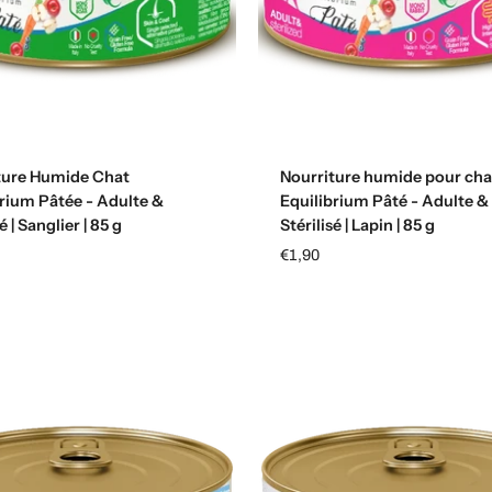
Ajouter au panier
Ajouter au panier
ture Humide Chat
Nourriture humide pour cha
brium Pâtée - Adulte &
Equilibrium Pâté - Adulte &
é | Sanglier | 85 g
Stérilisé | Lapin | 85 g
€1,90