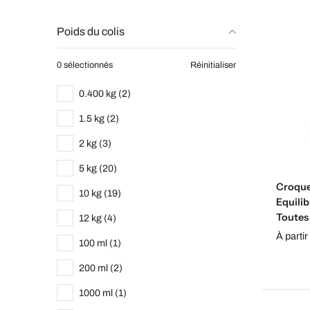
Poids du colis
0 sélectionnés
Réinitialiser
0.400 kg (2)
1.5 kg (2)
2 kg (3)
5 kg (20)
Croque
10 kg (19)
Equilib
Toutes
12 kg (4)
À parti
100 ml (1)
200 ml (2)
1000 ml (1)