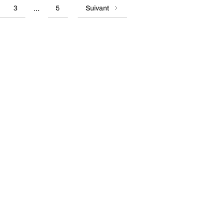
3
5
Suivant
…