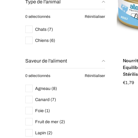
Type de l'animal
0 sélectionnés
Réinitialiser
Chats (7)
Chiens (6)
Nourri
Saveur de l'aliment
Equili
Stérili
0 sélectionnés
Réinitialiser
€1,79
Agneau (8)
Canard (7)
Foie (1)
Fruit de mer (2)
Lapin (2)