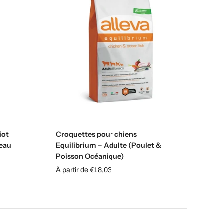
Choisissez les options
iot
Croquettes pour chiens
neau
Equilibrium – Adulte (Poulet &
Poisson Océanique)
À partir de €18,03