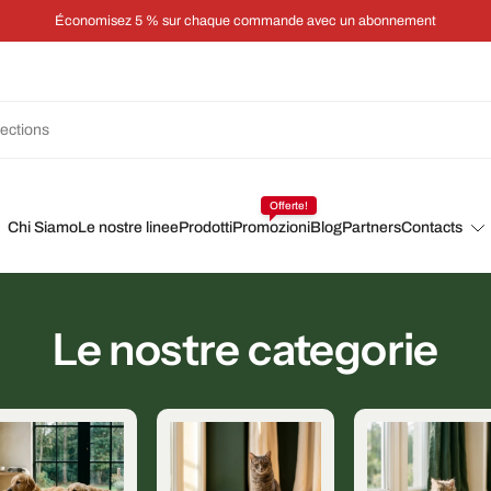
Économisez 5 % sur chaque commande avec un abonnement
Offerte!
Chi Siamo
Le nostre linee
Prodotti
Promozioni
Blog
Partners
Contacts
Le nostre categorie