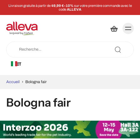
Livraison gratuite à partir de
49,99 €–10%
sur votre première commande avec le
code
ALLEVA
IT
Accueil
›
Bologna fair
Bologna fair