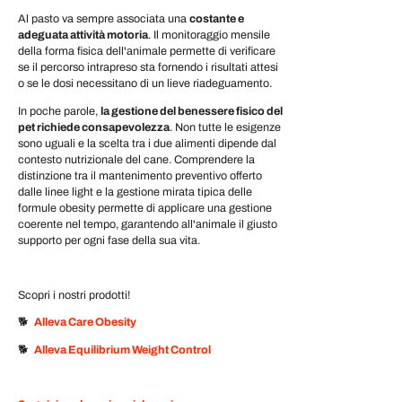
Al pasto va sempre associata una
costante e
adeguata attività motoria
. Il monitoraggio mensile
della forma fisica dell'animale permette di verificare
se il percorso intrapreso sta fornendo i risultati attesi
o se le dosi necessitano di un lieve riadeguamento.
In poche parole,
la gestione del benessere fisico del
pet richiede consapevolezza
. Non tutte le esigenze
sono uguali e la scelta tra i due alimenti dipende dal
contesto nutrizionale del cane. Comprendere la
distinzione tra il mantenimento preventivo offerto
dalle linee
light
e la gestione mirata tipica delle
formule
obesity
permette di applicare una gestione
coerente nel tempo, garantendo all'animale il giusto
supporto per ogni fase della sua vita.
Scopri i nostri prodotti!
🐕
Alleva Care Obesity
🐕
Alleva Equilibrium Weight Control