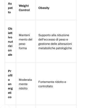
As
Weight
pet
Obesity
Control
to
Ob
iett
Manteni
Supporto alla riduzione
ivo
mento del
dell'eccesso di peso e
nut
peso
gestione delle alterazioni
rizi
forma
metaboliche patologiche
on
ale
Pr
ofil
o
Moderata
Fortemente ridotto e
en
mente
controllato
erg
ridotto
eti
co