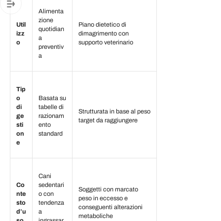
Alimenta
zione
Util
Piano dietetico di
quotidian
izz
dimagrimento con
a
o
supporto veterinario
preventiv
a
Tip
o
Basata su
di
tabelle di
Strutturata in base al peso
ge
razionam
target da raggiungere
sti
ento
on
standard
e
Cani
Co
sedentari
Soggetti con marcato
nte
o con
peso in eccesso e
sto
tendenza
conseguenti alterazioni
d’u
a
metaboliche
so
ingrassar