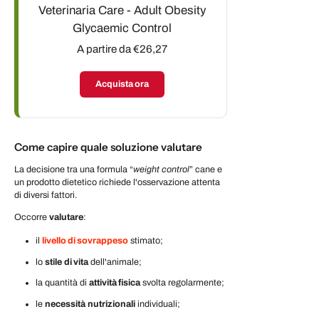
Veterinaria Care - Adult Obesity
Glycaemic Control
A partire da €26,27
Acquista ora
Come capire quale soluzione valutare
La decisione tra una formula “
weight control
” cane e
un prodotto dietetico richiede l'osservazione attenta
di diversi fattori.
Occorre
valutare
:
il
livello di sovrappeso
stimato;
lo
stile
di vita
dell'animale;
la quantità di
attività fisica
svolta regolarmente;
le
necessità
nutrizionali
individuali;