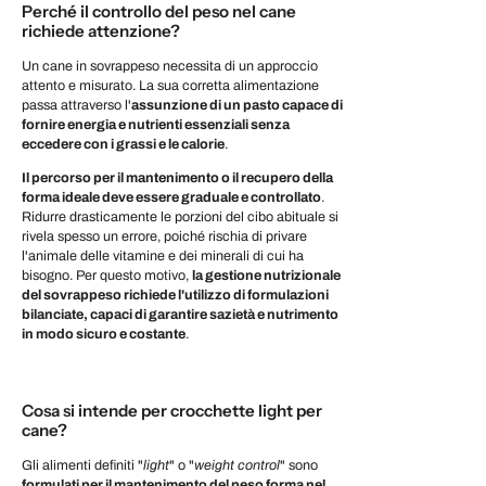
Perché il controllo del peso nel cane
richiede attenzione?
Un cane in sovrappeso necessita di un approccio
attento e misurato. La sua corretta alimentazione
passa attraverso l'
assunzione di un pasto capace di
fornire energia e nutrienti essenziali senza
eccedere con i grassi e le calorie
.
Il percorso per il mantenimento o il recupero della
forma ideale deve essere graduale e controllato
.
Ridurre drasticamente le porzioni del cibo abituale si
rivela spesso un errore, poiché rischia di privare
l'animale delle vitamine e dei minerali di cui ha
bisogno. Per questo motivo,
la gestione nutrizionale
del sovrappeso richiede l'utilizzo di formulazioni
bilanciate, capaci di garantire sazietà e nutrimento
in modo sicuro e costante
.
Cosa si intende per crocchette light per
cane?
Gli alimenti definiti "
light
" o "
weight control
" sono
formulati per il mantenimento del peso forma nel