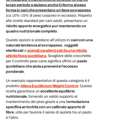
lungo periodo e aiutano anche il ritorno al peso
forma in cani che presentano un lieve sovrappeso
(ca 10%-15% di peso corporeo in eccesso). Rispetto
alle ricette standard per cani adulti, presentano un
ridotto apporto energetico pur mantenendo un
quadro nutrizionale completo
.
Queste opzioni si prestano all'utilizzo in
cani con una
naturale tendenza al sovrappeso
,
s
oggetti
sterilizzati
o
animali caratterizzati da una ridotta
attività fisica quotidiana
. Scegliere delle crocchette
per il controllo peso cane significa offrire un
pasto
quotidiano che aiuta a prevenire l'eccesso
ponderale
.
Un esempio rappresentativo di questa categoria è il
prodotto
Alleva Equilibrium Weight Control
. Questa
ricetta garantisce un
eccellente equilibrio
nutrizionale
, fornendo un valido supporto al
mantenimento del peso grazie a una
f
ormulazione
specifica arricchita con un calibrato apporto di
fibre
, utile per favorire il senso di sazietà tra un pasto
e l'altro.