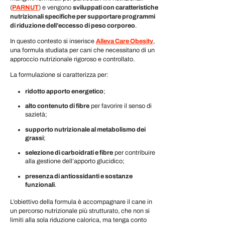
(
PARNUT
) e vengono
sviluppati con caratteristiche
nutrizionali specifiche per supportare programmi
di riduzione dell’eccesso di peso corporeo
.
In questo contesto si inserisce
Alleva Care Obesity
,
una formula studiata per cani che necessitano di un
approccio nutrizionale rigoroso e controllato.
La formulazione si caratterizza per:
ridotto apporto energetico
;
alto contenuto di fibre
per favorire il senso di
sazietà;
supporto nutrizionale al metabolismo dei
grassi
;
selezione di carboidrati e fibre
per contribuire
alla gestione dell’apporto glucidico;
presenza di antiossidanti e sostanze
funzionali
.
L’obiettivo della formula è accompagnare il cane in
un percorso nutrizionale più strutturato, che non si
limiti alla sola riduzione calorica, ma tenga conto