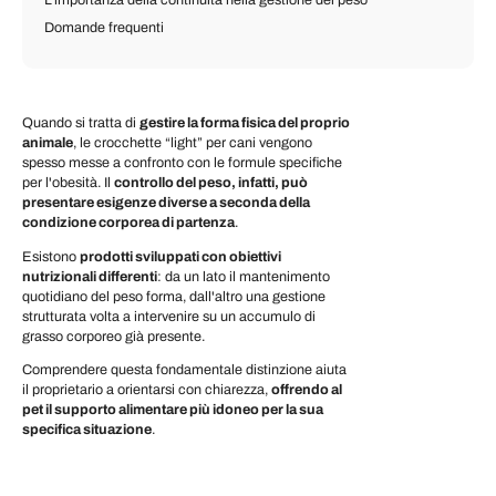
L’importanza della continuità nella gestione del peso
Domande frequenti
Quando si tratta di
gestire la forma fisica del proprio
animale
, le crocchette “light” per cani vengono
spesso messe a confronto con le formule specifiche
per l'obesità. I
l
controllo del peso, infatti, può
presentare esigenze diverse a seconda della
condizione corporea di partenza
.
Esistono
prodotti sviluppati con obiettivi
nutrizionali differenti
: da un lato il mantenimento
quotidiano del peso forma, dall'altro una gestione
strutturata volta a intervenire su un accumulo di
grasso corporeo già presente.
Comprendere questa fondamentale distinzione aiuta
il proprietario a orientarsi con chiarezza,
offrendo al
pet il supporto alimentare più idoneo per la sua
specifica situazione
.