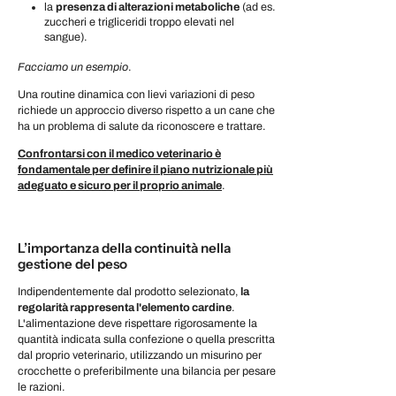
la
presenza di alterazioni metaboliche
(ad es.
zuccheri e trigliceridi troppo elevati nel
sangue).
Facciamo un esempio
.
Una routine dinamica con lievi variazioni di peso
richiede un approccio diverso rispetto a un cane che
ha un problema di salute da riconoscere e trattare.
Confrontarsi con il medico veterinario è
fondamentale per definire il piano nutrizionale più
adeguato e sicuro per il proprio animale
.
L’importanza della continuità nella
gestione del peso
Indipendentemente dal prodotto selezionato,
la
regolarità rappresenta l'elemento cardine
.
L'alimentazione deve rispettare rigorosamente la
quantità indicata sulla confezione o quella prescritta
dal proprio veterinario, utilizzando un misurino per
crocchette o preferibilmente una bilancia per pesare
le razioni.