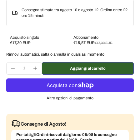
Consegna stimata tra agosto 10 e agosto 12. Ordina entro
22
ore 15 minuti
Acquisto singolo
Abbonamento
€17,30 EUR
€15,57 EUR
€17,30 EUR
Subscribe and save
Rinnovi automatici, salta o annulla in qualsiasi momento.
Consegna ogni 2 settimane, 10% di sconto
€15,57 EUR
Consegna ogni 3 settimane, 7% di sconto
€16,09 EUR
Aggiungi al carrello
Consegna ogni mese, 5% di sconto
€16,44 EUR
Altre opzioni di pagamento
Consegne di Agosto!
Per tutti gli Ordini ricevuti dal giorno 06/08 le consegne
saranno evase a partire dal 18/08 - Grazie