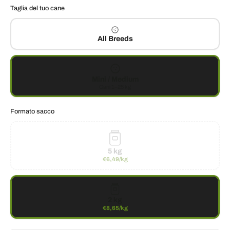
Taglia del tuo cane
All Breeds
Mini / Medium
Cani 1–25 kg
Formato sacco
5 kg
€6,49/kg
2 kg
€8,65/kg