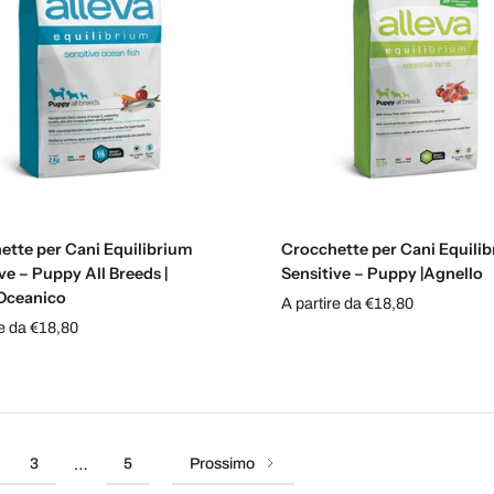
Scegli le opzioni
Esaurito
ette per Cani Equilibrium
Crocchette per Cani Equili
ve – Puppy All Breeds |
Sensitive – Puppy |Agnello
Oceanico
A partire da €18,80
re da €18,80
3
5
Prossimo
…