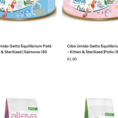
Aggiungi al carrello
Aggiungi al carrello
mido Gatto Equilibrium Paté
Cibo Umido Gatto Equilibri
 & Sterilized | Salmone | 85
- Kitten & Sterilized |Pollo |
€1,90