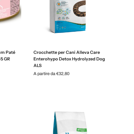
Scegli le opzioni
um Paté
Crocchette per Cani Alleva Care
 85 GR
Enterohypo Detox Hydrolyzed Dog
ALS
A partire da €32,80