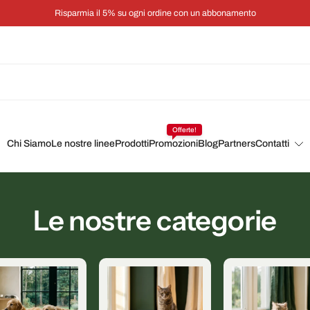
Risparmia il 5% su ogni ordine con un abbonamento
Offerte!
Chi Siamo
Le nostre linee
Prodotti
Promozioni
Blog
Partners
Contatti
Le nostre categorie