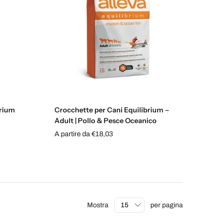
Scegli le opzioni
brium
Crocchette per Cani Equilibrium –
Adult | Pollo & Pesce Oceanico
A partire da €18,03
Mostra
per pagina