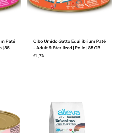
Aggiungi al carrello
um Paté
Cibo Umido Gatto Equilibrium Paté
o | 85
- Adult & Sterilized | Pollo | 85 GR
€1,74