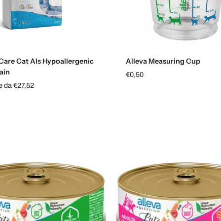
Scegli le opzioni
Aggiungi al carrello
 Care Cat Als Hypoallergenic
Alleva Measuring Cup
ain
€0,50
re da €27,52