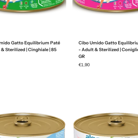
Aggiungi al carrello
Aggiungi al carrello
mido Gatto Equilibrium Paté
Cibo Umido Gatto Equilibri
 & Sterilized | Cinghiale | 85
- Adult & Sterilized | Conigli
GR
€1,90