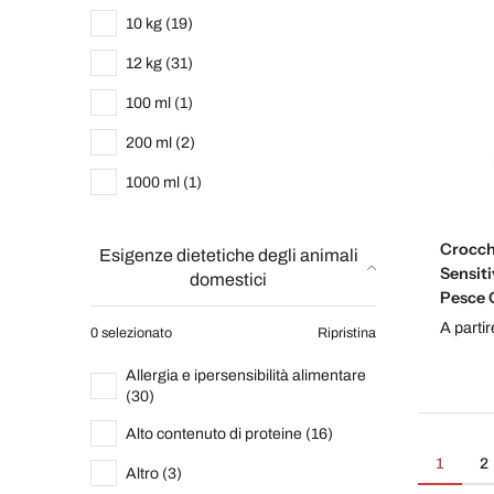
10 kg (19)
12 kg (31)
100 ml (1)
200 ml (2)
1000 ml (1)
Crocch
Esigenze dietetiche degli animali
Sensiti
domestici
Pesce 
A parti
0 selezionato
Ripristina
Allergia e ipersensibilità alimentare
(30)
Alto contenuto di proteine (16)
1
2
Altro (3)