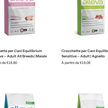
Scegli le opzioni
Scegli le opzioni
ette per Cani Equilibrium
Crocchette per Cani Equili
ve – Adult All Breeds | Maiale
Sensitive – Adult | Agnello
re da €18,80
A partire da €19,06