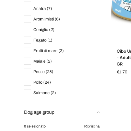
Anatra (7)
Aromi misti (6)
Coniglio (2)
Fegato (1)
Frutti di mare (2)
Cibo U
- Adult
Maiale (2)
GR
Pesce (25)
€1,79
Pollo (24)
Salmone (2)
Dog age group
0 selezionato
Ripristina