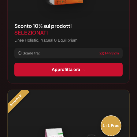
Sconto 10% sui prodotti
SELEZIONATI
Linee Holistic, Natural & Equilibrium
⏱ Scade tra:
2g 14h 32m
Approfitta ora →
BUNDLE
1+1 Free