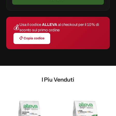
Usa il codice
ALLEVA
al checkout per il 10% di
💰
sconto sul primo ordine
📋 Copia codice
I Piu Venduti