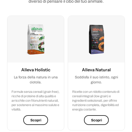
diverso di pensare il cibo del tuo animale.
Alleva Holistic
Alleva Natural
La forza della natura in una
Soddisfa il suo istinto, ogni
ciotola.
giorno.
Formule senza cereali (grain free),
Ricette con un ridotto contenuto di
ricche di proteine di alta qualità e
cereali integrali (low grain) e
arricchite con fitonutrienti naturali,
ingredienti selezionati, per offrire
per sostenere al massimo salute e
nutrizione completa, digeribilità ed
vitalità.
energia costante.
Scopri
Scopri