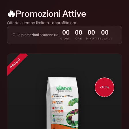
🔥
Promozioni Attive
Offerte a tempo limitato - approfitta ora!
00
00
00
00
⏰ Le promozioni scadono tra:
GIORNI
ORE
MINUTI
SECONDI
PROMO
-10%