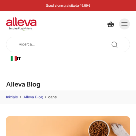
99 €
Risparmia il 5% su ogni ordine con 
IT
Alleva Blog
Iniziale
›
Alleva Blog
›
cane