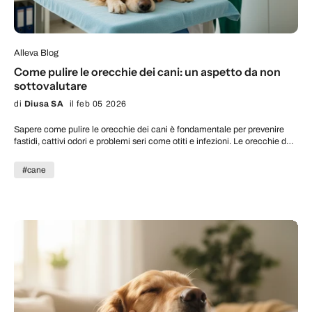
Alleva Blog
Come pulire le orecchie dei cani: un aspetto da non
sottovalutare
di
Diusa SA
il feb 05 2026
Sapere come pulire le orecchie dei cani è fondamentale per prevenire
fastidi, cattivi odori e problemi seri come otiti e infezioni. Le orecchie del
cane non sono solo un dettaglio estetico: mantenerle pulite significa
proteggere la sua salute e garantirgli benessere quotidiano. Noi di Alleva
#cane
ci occupiamo del benessere dei cani a 360° e, con le nostre linee,
offriamo alimenti e soluzioni studiate per accompagnarli in ogni fase
della vita. In questa guida troverai consigli pratici, prodotti indicati e
avvertenze per evitare errori comuni durante la pulizia delle orecchie del
tuo cane. Perché la pulizia delle orecchie del cane è fondamentale
Capire come pulire le orecchie dei cani non è solo una questione
estetica, ma una pratica di prevenzione essenziale per la loro salute. Il
condotto uditivo del cane, a forma di “L”, può trattenere facilmente
cerume, umidità e impurità, creando un ambiente favorevole allo sviluppo
di batteri e funghi. Senza un’igiene adeguata, il rischio di otiti, infezioni e
infiammazioni aumenta sensibilmente, causando dolore, prurito e
possibili danni permanenti all’udito. Alcune razze (come Cocker Spaniel,