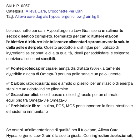
SKU:
P10267
Categoria:
Alleva Care
,
Crocchette Per Cani
Tag:
Alleva care dog als hypoallergenic low grain kg 5
Le crocchette per cani Hypoallergenic Low Grain sono
un alimento
secco dietetico completo, formulato per cani di tutte le età con
l’obiettivo di ridurre le intolleranze alimentari e promuovere la salute
della pelle e del pelo
. Questo prodotto si distingue per l’utilizzo di
ingredienti selezionati e di alta qualità, ideali per soddisfare le esigenze
nutrizionali dei cani sensibili.
✅
Fonte proteica principale
: aringa disidratata (30%), altamente
digeribile e ricca di Omega-3 per una pelle sana e un pelo lucente
✅
Carboidrati di qualità
: riso e amido di pisello, per un rilascio di energia
stabile e un ridotto indice glicemico
✅
Grassi benefici
: olio di pesce e olio di girasole per un ottimale
equilibrio tra Omega-3 e Omega-6
✅
Prebiotici e fibre
: inulina, FOS, MOS per supportare la flora intestinale
e il sistema immunitario
Se cerchi un’alimentazione di qualità per il tuo cane, Alleva Care
Hypoallergenic Low Grain è la scelta giusta. Con
ingredienti selezionati
,