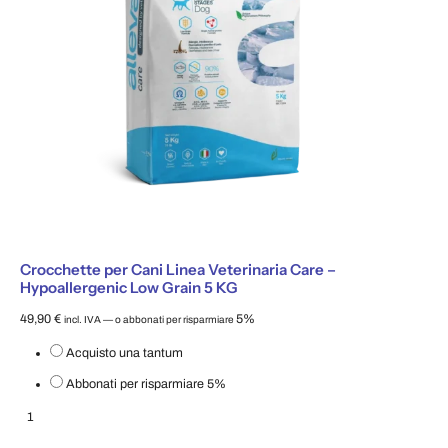
Crocchette per Cani Linea Veterinaria Care –
Hypoallergenic Low Grain 5 KG
49,90
€
5%
incl. IVA
—
o abbonati per risparmiare
Scegli il tipo di acquisto
Acquisto una tantum
Abbonati per risparmiare
5%
Crocchette per Cani Linea Veterinaria Care – Hypoallergenic Low Grain 5 K
Aggiungi al carrello