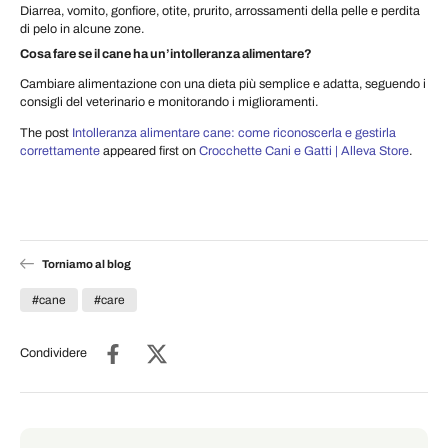
Diarrea, vomito, gonfiore, otite, prurito, arrossamenti della pelle e perdita
di pelo in alcune zone.
Cosa fare se il cane ha un’intolleranza alimentare?
Cambiare alimentazione con una dieta più semplice e adatta, seguendo i
consigli del veterinario e monitorando i miglioramenti.
The post
Intolleranza alimentare cane: come riconoscerla e gestirla
correttamente
appeared first on
Crocchette Cani e Gatti | Alleva Store
.
Torniamo al blog
#cane
#care
Condividere