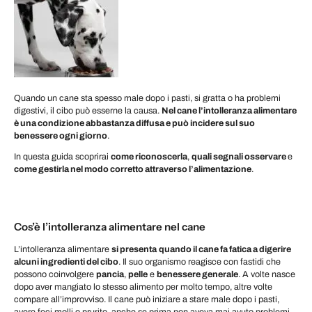
Quando un cane sta spesso male dopo i pasti, si gratta o ha problemi
digestivi, il cibo può esserne la causa.
Nel cane l’intolleranza alimentare
è una condizione abbastanza diffusa e può incidere sul suo
benessere ogni giorno
.
In questa guida scoprirai
come riconoscerla
,
quali segnali osservare
e
come gestirla nel modo corretto attraverso l’alimentazione
.
Cos’è l’intolleranza alimentare nel cane
L’intolleranza alimentare
si presenta
quando il cane fa fatica a digerire
alcuni ingredienti del cibo
. Il suo organismo reagisce con fastidi che
possono coinvolgere
pancia
,
pelle
e
benessere generale
. A volte nasce
dopo aver mangiato lo stesso alimento per molto tempo, altre volte
compare all’improvviso. Il cane può iniziare a stare male dopo i pasti,