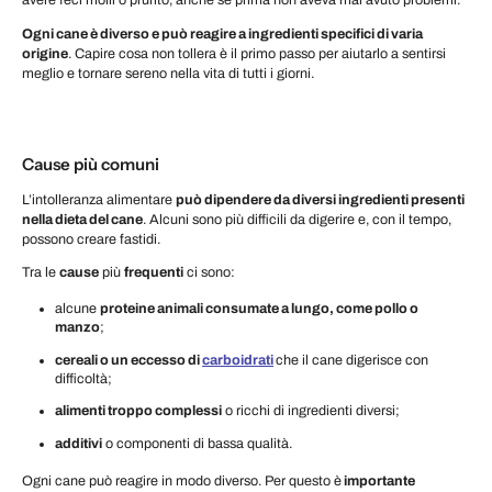
avere feci molli o prurito, anche se prima non aveva mai avuto problemi.
Ogni cane è diverso e può reagire a ingredienti specifici di varia
origine
. Capire cosa non tollera è il primo passo per aiutarlo a sentirsi
meglio e tornare sereno nella vita di tutti i giorni.
Cause più comuni
L’intolleranza alimentare
può dipendere da diversi ingredienti presenti
nella dieta del cane
. Alcuni sono più difficili da digerire e, con il tempo,
possono creare fastidi.
Tra le
cause
più
frequenti
ci sono:
alcune
proteine animali consumate a lungo, come pollo o
manzo
;
cereali o un eccesso di
carboidrati
che il cane digerisce con
difficoltà;
alimenti troppo complessi
o ricchi di ingredienti diversi;
additivi
o componenti di bassa qualità.
Ogni cane può reagire in modo diverso. Per questo è
importante