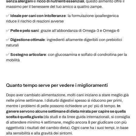
senza allergeni
e
ricco di nutrienti essenziali
, questo alimento offre il
massimo per il benessere del tuo amico a quattro zampe.
✅
Ideale per cani con intolleranze
: la formulazione ipoallergenica
riduce il rischio di reazioni avverse
✅
Pelle e pelo sani
: grazie all’abbondanza di Omega-3 e Omega-6
✅
Digestione ottimale
: ingredienti altamente digeribili con prebiotici
naturali
✅
Sostegno articolare
: con glucosamina e solfato di condroitina per la
mobilità
Quanto tempo serve per vedere i miglioramenti
Dopo aver cambiato alimentazione, molti cani iniziano a stare meglio già
nelle prime settimane. I disturbi digestivi spesso si riducono per primi,
mentre i problemi di pelle possono richiedere un po’ più di tempo.
In
genere servono alcune settimane di dieta mirata per capire se quella
scelta è quella giusta
(da studi e da linee guida internazionali, si consiglia
di attendere minimo 4 settimane, meglio ancora 8 per giudicare con più
oggettività i risultati del cambio dieta). Ogni cane ha i suoi tempi, in base
alla sensibilità e alla gravità dei sintomi.