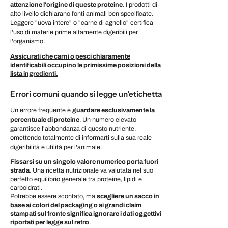
attenzione l'origine di queste proteine
. I prodotti di
alto livello dichiarano fonti animali ben specificate.
Leggere "uova intere" o "carne di agnello" certifica
l'uso di materie prime altamente digeribili per
l'organismo.
Assicurati che carni o pesci chiaramente
identificabili occupino le primissime posizioni della
lista ingredienti.
Errori comuni quando si legge un’etichetta
Un errore frequente è
guardare esclusivamente la
percentuale di proteine
. Un numero elevato
garantisce l'abbondanza di questo nutriente,
omettendo totalmente di informarti sulla sua reale
digeribilità e utilità per l'animale.
Fissarsi su un singolo valore numerico porta fuori
strada
. Una ricetta nutrizionale va valutata nel suo
perfetto equilibrio generale tra proteine, lipidi e
carboidrati.
Potrebbe essere scontato, ma
scegliere un sacco in
base ai colori del packaging o ai grandi claim
stampati sul fronte significa ignorare i dati oggettivi
riportati per legge sul retro
.