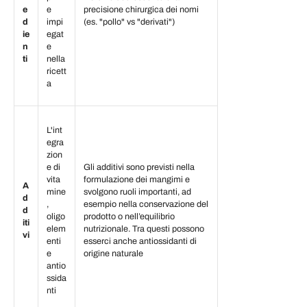
e
e
precisione chirurgica dei nomi
d
impi
(es. "pollo" vs "derivati")
ie
egat
n
e
ti
nella
ricett
a
L'int
egra
zion
e di
Gli additivi sono previsti nella
vita
formulazione dei mangimi e
A
mine
svolgono ruoli importanti, ad
d
,
esempio nella conservazione del
d
oligo
prodotto o nell’equilibrio
iti
elem
nutrizionale. Tra questi possono
vi
enti
esserci anche antiossidanti di
e
origine naturale
antio
ssida
nti