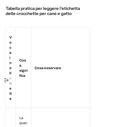
Tabella pratica per leggere l’etichetta
delle crocchette per cane e gatto
V
o
c
e
i
Cos
n
a
e
Cosa osservare
signi
ti
fica
c
h
e
tt
a
La
quan