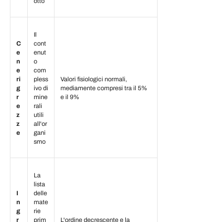
otto
Il
C
cont
e
enut
n
o
e
com
ri
pless
Valori fisiologici normali,
g
ivo di
mediamente compresi tra il 5%
r
mine
e il 9%
e
rali
z
utili
z
all'or
e
gani
smo
La
lista
I
delle
n
mate
g
rie
r
prim
L'ordine decrescente e la