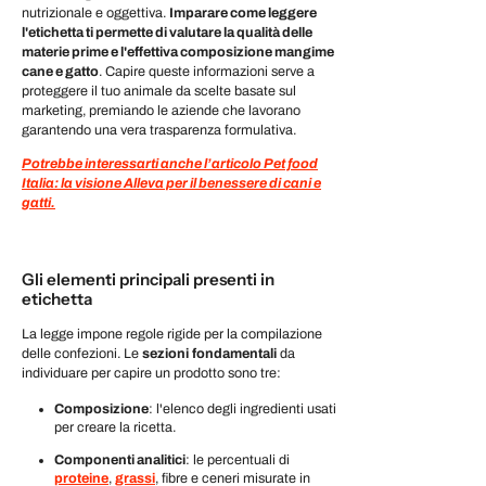
nutrizionale e oggettiva.
Imparare come leggere
l'etichetta ti permette di valutare la qualità delle
materie prime e l'effettiva composizione mangime
cane e gatto
. Capire queste informazioni serve a
proteggere il tuo animale da scelte basate sul
marketing, premiando le aziende che lavorano
garantendo una vera trasparenza formulativa.
Potrebbe interessarti anche l’articolo Pet food
Italia: la visione Alleva per il benessere di cani e
gatti.
Gli elementi principali presenti in
etichetta
La legge impone regole rigide per la compilazione
delle confezioni. Le
sezioni
fondamentali
da
individuare per capire un prodotto sono tre:
Composizione
: l'elenco degli ingredienti usati
per creare la ricetta.
Componenti analitici
: le percentuali di
proteine
,
grassi
, fibre e ceneri misurate in