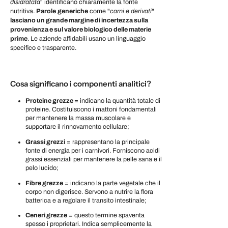
disidratata
" identificano chiaramente la fonte
nutritiva.
Parole
generiche
come "
carni e derivati
"
lasciano un grande margine di incertezza sulla
provenienza e sul valore biologico delle materie
prime
. Le aziende affidabili usano un linguaggio
specifico e trasparente.
Cosa significano i componenti analitici?
Proteine grezze
= indicano la quantità totale di
proteine. Costituiscono i mattoni fondamentali
per mantenere la massa muscolare e
supportare il rinnovamento cellulare;
Grassi grezzi
= rappresentano la principale
fonte di energia per i carnivori. Forniscono acidi
grassi essenziali per mantenere la pelle sana e il
pelo lucido;
Fibre grezze
= indicano la parte vegetale che il
corpo non digerisce. Servono a nutrire la flora
batterica e a regolare il transito intestinale;
Ceneri grezze
= questo termine spaventa
spesso i proprietari. Indica semplicemente la