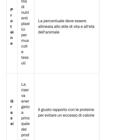
tità
di
P
nutri
r
enti
o
La percentuale deve essere
plast
t
allineata allo stile di vita e all'età
ici
ei
dell'animale
per
n
mus
e
coli
e
tess
uti
La
riser
va
G
ener
r
getic
Il giusto rapporto con le proteine
a
a
per evitare un eccesso di calorie
s
princ
si
ipale
del
prod