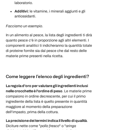
laboratorio.
Additivi
:
le vitamine, i minerali aggiunti e gli
antiossidanti.
Facciamo un esempio
.
In un alimento al pesce, la lista degli ingredienti ti dirà
quanto pesce c'è in proporzione agli altri elementi. I
componenti analitici ti indicheranno la quantità totale
di proteine fornite sia dal pesce che dal resto delle
materie prime presenti nella ricetta.
Come leggere l’elenco degli ingredienti?
La regola d'oro per valutare gli ingredienti inclusi
nelle crocchette è l'ordine di peso
. Le materie prime
compaiono in ordine decrescente, per cui il primo
ingrediente della lista è quello presente in quantità
maggiore al momento della preparazione
dell'impasto, prima della cottura.
La precisione dei termini indica il livello di qualità
.
Diciture nette come "
pollo
fresco
" o "
aringa