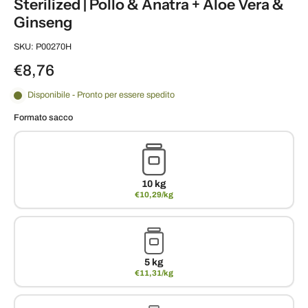
Sterilized | Pollo & Anatra + Aloe Vera &
Ginseng
SKU: P00270H
€8,76
Disponibile - Pronto per essere spedito
Formato sacco
10 kg
€10,29/kg
5 kg
€11,31/kg