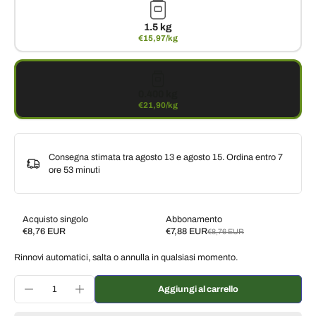
1.5 kg
€15,97/kg
0.400 kg
€21,90/kg
Consegna stimata tra agosto 13 e agosto 15. Ordina entro
7
ore 53 minuti
Acquisto singolo
Abbonamento
€8,76 EUR
€7,88 EUR
€8,76 EUR
Subscribe and save
Rinnovi automatici, salta o annulla in qualsiasi momento.
Consegna ogni 2 settimane, 10% di sconto
€7,88 EUR
Consegna ogni 3 settimane, 7% di sconto
€8,15 EUR
Aggiungi al carrello
Consegna ogni mese, 5% di sconto
€8,32 EUR