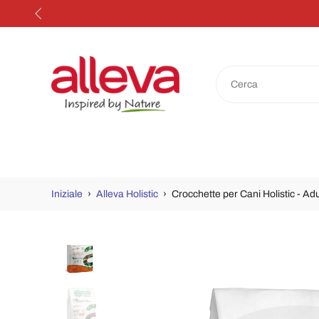
Salta
al
contenuto
Iniziale
›
Alleva Holistic
›
Crocchette per Cani Holistic - A
Passa
alle
informazioni
sul