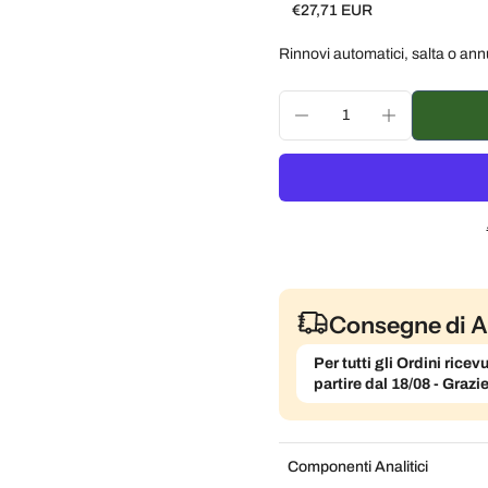
€27,71 EUR
Subscribe and save
Rinnovi automatici, salta o ann
Consegna ogni 2 settim
Consegna ogni 3 settim
Consegna ogni mese, 5
Consegne di A
Per tutti gli Ordini ric
partire dal 18/08 - Grazi
Componenti Analitici