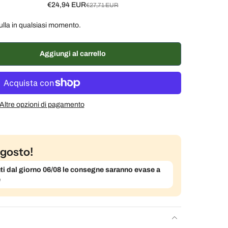
€24,94 EUR
€27,71 EUR
ulla in qualsiasi momento.
ane, 10% di sconto
€24,94 EUR
ane, 7% di sconto
€25,77 EUR
Aggiungi al carrello
% di sconto
€26,32 EUR
Altre opzioni di pagamento
gosto!
evuti dal giorno 06/08 le consegne saranno evase a
e