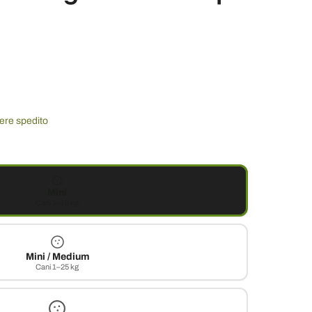
sere spedito
Mini
Cani 1–10 kg
Mini / Medium
Cani 1–25 kg