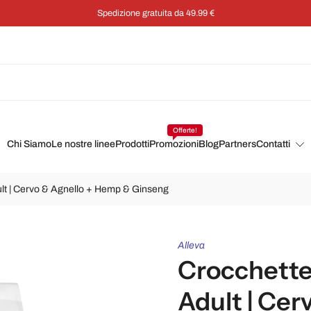
Risparmia il 5
Offerte!
Chi Siamo
Le nostre linee
Prodotti
Promozioni
Blog
Partners
Contatti
dult | Cervo & Agnello + Hemp & Ginseng
Alleva
Crocchette 
Adult | Ce