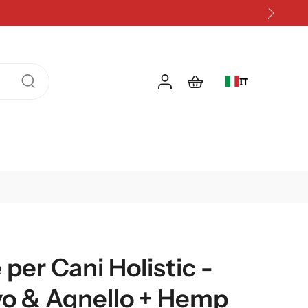
% su ogni ordine con un abbonamento
IT
per Cani Holistic -
rvo & Agnello + Hemp