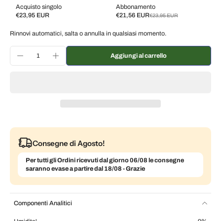
Acquisto singolo
Abbonamento
€23,95 EUR
€21,56 EUR
€23,95 EUR
Subscribe and save
Rinnovi automatici, salta o annulla in qualsiasi momento.
Consegna ogni 2 settimane, 10% di sconto
€21,56 EUR
Consegna ogni 3 settimane, 7% di sconto
€22,27 EUR
Aggiungi al carrello
Consegna ogni mese, 5% di sconto
€22,75 EUR
Consegne di Agosto!
Per tutti gli Ordini ricevuti dal giorno 06/08 le consegne
saranno evase a partire dal 18/08 - Grazie
Componenti Analitici