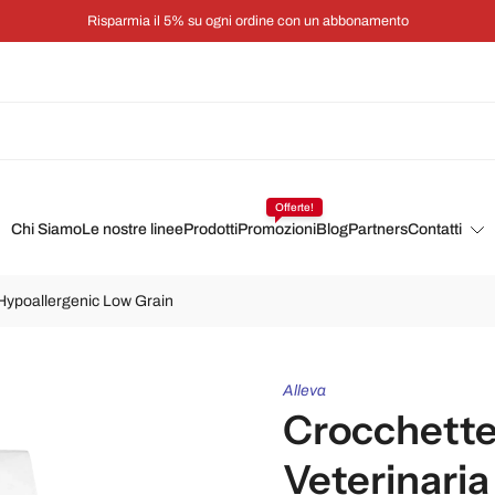
Risparmia il 5% su ogni ordine con un abbonamento
Offerte!
Chi Siamo
Le nostre linee
Prodotti
Promozioni
Blog
Partners
Contatti
 Hypoallergenic Low Grain
Alleva
Crocchette
Veterinaria