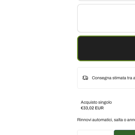
Consegna stimata tra a
Acquisto singolo
€33,02 EUR
Subscribe and save
Rinnovi automatici, salta o ann
Consegna ogni 2 settim
Consegna ogni 3 settim