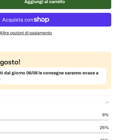
Aggiungi al carrello
% di sconto
€31,37 EUR
Altre opzioni di pagamento
gosto!
evuti dal giorno 06/08 le consegne saranno evase a
e
9%
26%