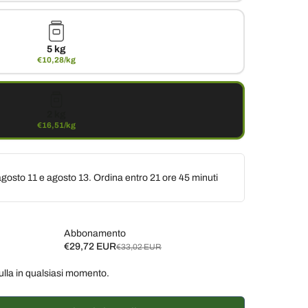
5 kg
€10,28/kg
2 kg
€16,51/kg
gosto 11 e agosto 13. Ordina entro
21 ore 45 minuti
Abbonamento
€29,72 EUR
€33,02 EUR
ulla in qualsiasi momento.
ane, 10% di sconto
€29,72 EUR
ane, 7% di sconto
€30,71 EUR