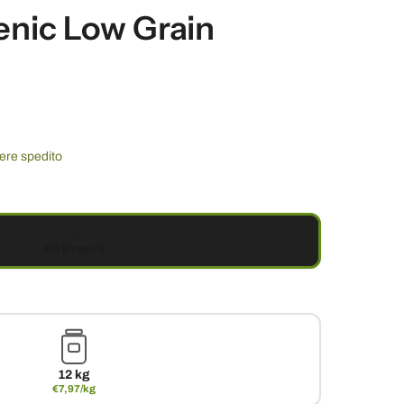
enic Low Grain
sere spedito
All Breeds
12 kg
€7,97/kg