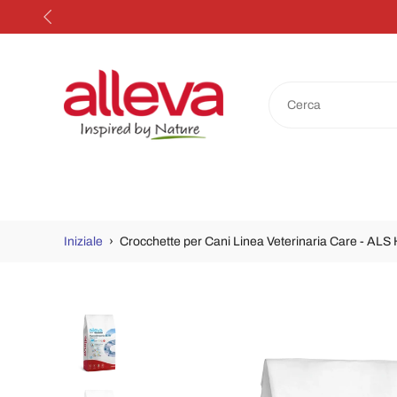
Salta
al
contenuto
Iniziale
›
Crocchette per Cani Linea Veterinaria Care - ALS
Passa
alle
informazioni
sul