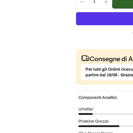
Consegna ogni mese, 5
Consegne di A
Per tutti gli Ordini ric
partire dal 18/08 - Grazi
Componenti Analitici
Umidita'
Proteine Grezze