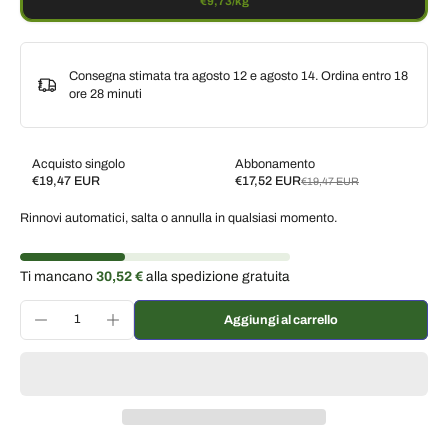
€9,73/kg
Consegna stimata tra agosto 12 e agosto 14. Ordina entro
18
ore 28 minuti
Acquisto singolo
Abbonamento
€19,47 EUR
€17,52 EUR
€19,47 EUR
Subscribe and save
Rinnovi automatici, salta o annulla in qualsiasi momento.
Consegna ogni 2 settimane, 10% di sconto
€17,52 EUR
Consegna ogni 3 settimane, 7% di sconto
€18,11 EUR
Ti mancano
30,52 €
alla spedizione gratuita
Consegna ogni mese, 5% di sconto
€18,50 EUR
Aggiungi al carrello