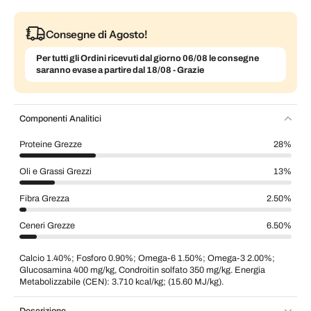
Consegne di Agosto!
Per tutti gli Ordini ricevuti dal giorno 06/08 le consegne
saranno evase a partire dal 18/08 - Grazie
Componenti Analitici
Proteine Grezze
28%
Oli e Grassi Grezzi
13%
Fibra Grezza
2.50%
Ceneri Grezze
6.50%
Calcio 1.40%; Fosforo 0.90%; Omega-6 1.50%; Omega-3 2.00%;
Glucosamina 400 mg/kg, Condroitin solfato 350 mg/kg. Energia
Metabolizzabile (CEN): 3.710 kcal/kg; (15.60 MJ/kg).
Descrizione