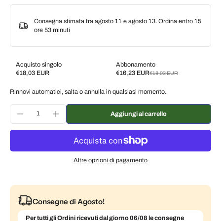
Consegna stimata tra agosto 11 e agosto 13. Ordina entro
15
ore 53 minuti
Acquisto singolo
Abbonamento
€18,03 EUR
€16,23 EUR
€18,03 EUR
Subscribe and save
Rinnovi automatici, salta o annulla in qualsiasi momento.
Consegna ogni 2 settimane, 10% di sconto
€16,23 EUR
Consegna ogni 3 settimane, 7% di sconto
€16,77 EUR
Aggiungi al carrello
Consegna ogni mese, 5% di sconto
€17,13 EUR
Altre opzioni di pagamento
Consegne di Agosto!
Per tutti gli Ordini ricevuti dal giorno 06/08 le consegne