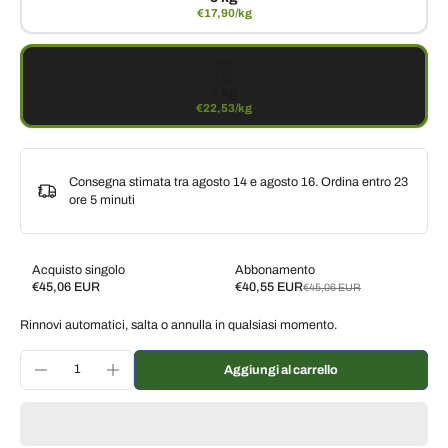
€17,90/kg
2 kg
€22,53/kg
Consegna stimata tra agosto 14 e agosto 16. Ordina entro
23
ore 5 minuti
Acquisto singolo
Abbonamento
€45,06 EUR
€40,55 EUR
€45,06 EUR
Subscribe and save
Rinnovi automatici, salta o annulla in qualsiasi momento.
Consegna ogni 2 settimane, 10% di sconto
€40,55 EUR
Consegna ogni 3 settimane, 7% di sconto
€41,91 EUR
Aggiungi al carrello
Consegna ogni mese, 5% di sconto
€42,81 EUR