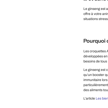
Le ginseng est au
offre à votre an
situations stres
Pourquoi c
Les croquettes A
développées en c
besoins de tous 
Le ginseng est c
qu’un booster qu
immunitaire lors
particulièrement 
des aliments tout
L’article
Les bien