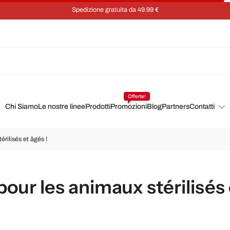
Spedizione gratuita da 49.99 €
Offerte!
Chi Siamo
Le nostre linee
Prodotti
Promozioni
Blog
Partners
Contatti
rilisés et âgés !
our les animaux stérilisés 