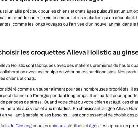
ssi un allié précieux pour les chiens et chats âgés puisqu’il est un antioxyd
imal un remède contre le vieillissement et les maladies qui en découlent. 
santes, comme les longs voyages ou l’arrivée d’un nouvel animal dans le 
hoisir les croquettes Alleva Holistic au gins
lleva Holistic sont fabriquées avec des matières premières de haute quali
ollaboration avec une équipe de vétérinaires nutritionnistes. Nos produ
les chiens et chats.
onsidéré comme un super aliment pour ses nombreuses propriétés. Il est un
i peut donner de l’énergie pendant longtemps. Il est parfait pour apporter
 de périodes de stress. Quand votre chat ou votre chien est âgé, ces cha
vulnérable aux virus et aux maladies. En choisissant la ligne Alleva Holist
 en veillant à satisfaire ses besoins. Il est donc essentiel de choisir de
faits du Ginseng pour les animaux stérilisés et âgés !
est apparu en prem