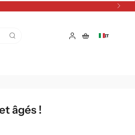
IT
et âgés !