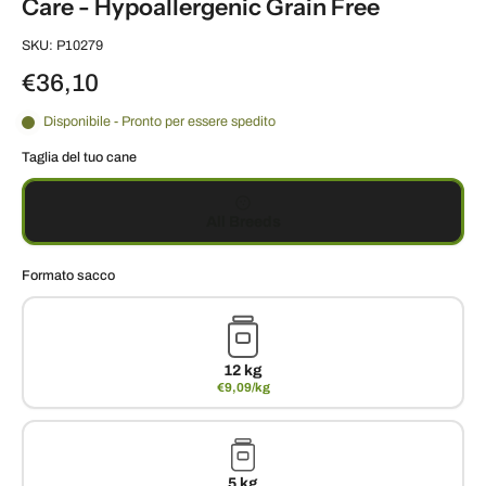
Care - Hypoallergenic Grain Free
SKU: P10279
€36,10
Disponibile - Pronto per essere spedito
Taglia del tuo cane
All Breeds
Formato sacco
12 kg
€9,09/kg
5 kg