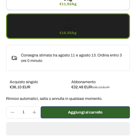
€11,52/kg
2 kg
€18,05/kg
Consegna stimata tra agosto 11 e agosto 13. Ordina entro
3
ore 0 minuto
Acquisto singolo
Abbonamento
€36,10 EUR
€32,49 EUR
€36,10 EUR
Subscribe and save
Rinnovi automatici, salta o annulla in qualsiasi momento.
Consegna ogni 2 settimane, 10% di sconto
€32,49 EUR
Consegna ogni 3 settimane, 7% di sconto
€33,57 EUR
Aggiungi al carrello
Consegna ogni mese, 5% di sconto
€34,30 EUR