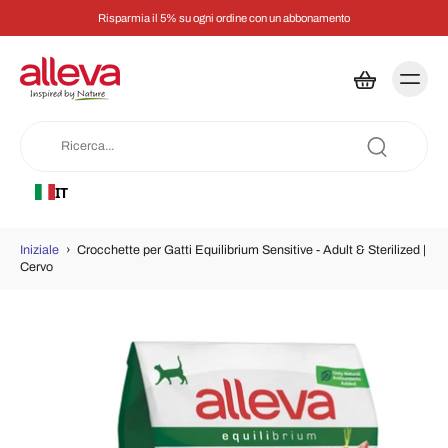
Risparmia il 5% su ogni ordine con un abbonamento
IT
Iniziale
›
Crocchette per Gatti Equilibrium Sensitive - Adult & Sterilized |
Cervo