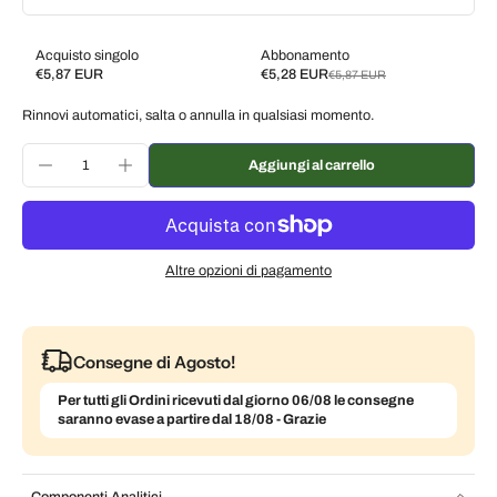
Acquisto singolo
Abbonamento
€5,87 EUR
€5,28 EUR
€5,87 EUR
Subscribe and save
Rinnovi automatici, salta o annulla in qualsiasi momento.
Consegna ogni 2 settimane, 10% di sconto
€5,28 EUR
Consegna ogni 3 settimane, 7% di sconto
€5,46 EUR
Aggiungi al carrello
Consegna ogni mese, 5% di sconto
€5,58 EUR
Altre opzioni di pagamento
Consegne di Agosto!
Per tutti gli Ordini ricevuti dal giorno 06/08 le consegne
saranno evase a partire dal 18/08 - Grazie
Componenti Analitici