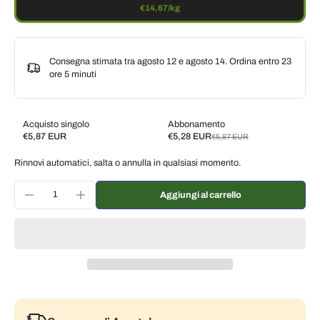
€14,67/kg
Consegna stimata tra agosto 12 e agosto 14. Ordina entro
23
ore 5 minuti
Acquisto singolo
Abbonamento
€5,87 EUR
€5,28 EUR
€5,87 EUR
Subscribe and save
Rinnovi automatici, salta o annulla in qualsiasi momento.
Consegna ogni 2 settimane, 10% di sconto
€5,28 EUR
Consegna ogni 3 settimane, 7% di sconto
€5,46 EUR
Aggiungi al carrello
Consegna ogni mese, 5% di sconto
€5,58 EUR