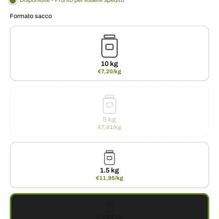
Disponibile - Pronto per essere spedito
Formato sacco
10 kg
€7,20/kg
5 kg
€7,81/kg
1.5 kg
€11,95/kg
0.400 kg