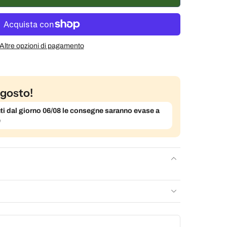
% di sconto
€1,70 EUR
Altre opzioni di pagamento
gosto!
evuti dal giorno 06/08 le consegne saranno evase a
e