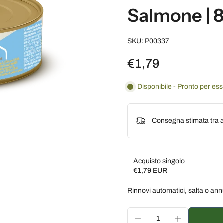
Salmone | 
SKU: P00337
€1,79
Disponibile - Pronto per es
Consegna stimata tra a
Acquisto singolo
€1,79 EUR
Subscribe and save
Rinnovi automatici, salta o ann
Consegna ogni 2 settim
Consegna ogni 3 settim