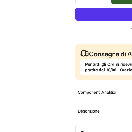
Consegna ogni mese, 5
Consegne di A
Per tutti gli Ordini ric
partire dal 18/08 - Grazi
Componenti Analitici
Descrizione