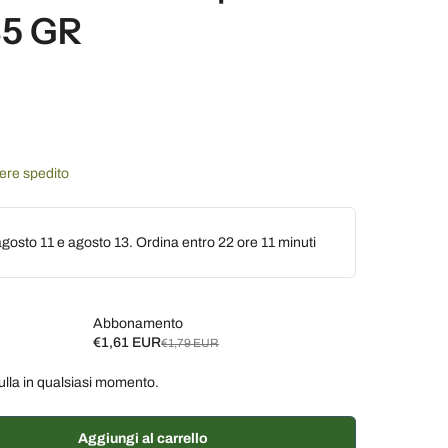
85 GR
sere spedito
gosto 11 e agosto 13. Ordina entro
22 ore 11 minuti
Abbonamento
€1,61 EUR
€1,79 EUR
ulla in qualsiasi momento.
ane, 10% di sconto
€1,61 EUR
ane, 7% di sconto
€1,66 EUR
Aggiungi al carrello