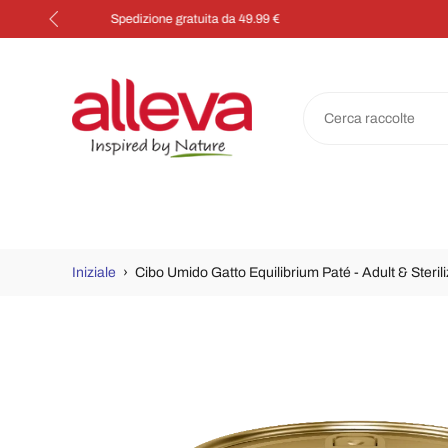
Salta
al
contenuto
Iniziale
›
Cibo Umido Gatto Equilibrium Paté - Adult & Steril
Passa
alle
informazioni
sul