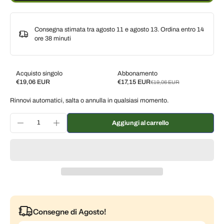
Consegna stimata tra agosto 11 e agosto 13. Ordina entro
14
ore 38 minuti
Acquisto singolo
Abbonamento
€19,06 EUR
€17,15 EUR
€19,06 EUR
Subscribe and save
Rinnovi automatici, salta o annulla in qualsiasi momento.
Consegna ogni 2 settimane, 10% di sconto
€17,15 EUR
Consegna ogni 3 settimane, 7% di sconto
€17,73 EUR
Aggiungi al carrello
Consegna ogni mese, 5% di sconto
€18,11 EUR
Consegne di Agosto!