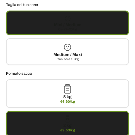
Taglia del tuo cane
Mini / Medium
Cani 1–25 kg
Medium / Maxi
Cani oltre 10 kg
Formato sacco
5 kg
€6,90/kg
2 kg
€9,53/kg