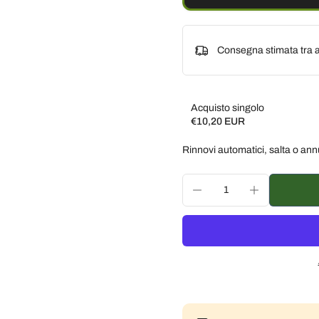
Consegna stimata tra a
Acquisto singolo
€10,20 EUR
Subscribe and save
Rinnovi automatici, salta o ann
Consegna ogni 2 settim
Consegna ogni 3 settim
Consegna ogni mese, 5