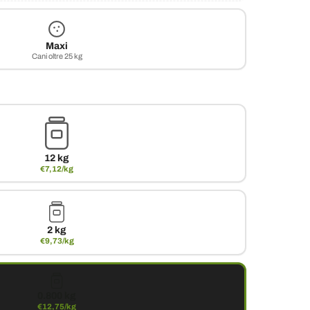
Maxi
Cani oltre 25 kg
12 kg
€7,12/kg
2 kg
€9,73/kg
0.800 kg
€12,75/kg