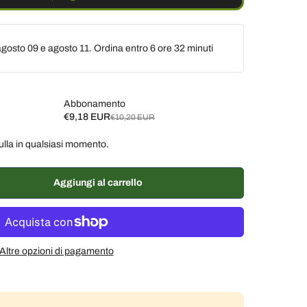
gosto 09 e agosto 11. Ordina entro
6 ore 32 minuti
Abbonamento
€9,18 EUR
€10,20 EUR
ulla in qualsiasi momento.
ane, 10% di sconto
€9,18 EUR
ane, 7% di sconto
€9,49 EUR
Aggiungi al carrello
% di sconto
€9,69 EUR
Altre opzioni di pagamento