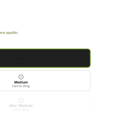
sere spedito
Mini
Cani 1–10 kg
Medium
Cani 10–25 kg
Mini / Medium
Cani 1–25 kg