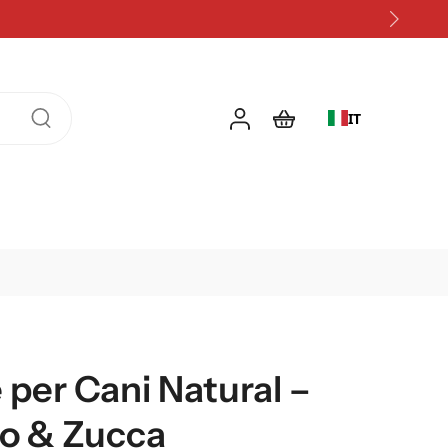
dine con un abbonamento
IT
per Cani Natural –
lo & Zucca