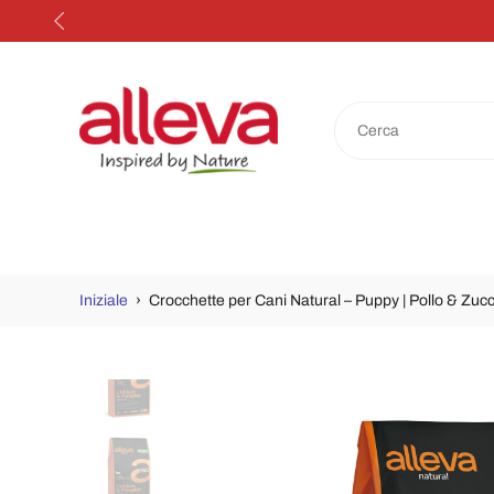
Salta
al
contenuto
Iniziale
›
Crocchette per Cani Natural – Puppy | Pollo & Zuc
Passa
alle
informazioni
sul