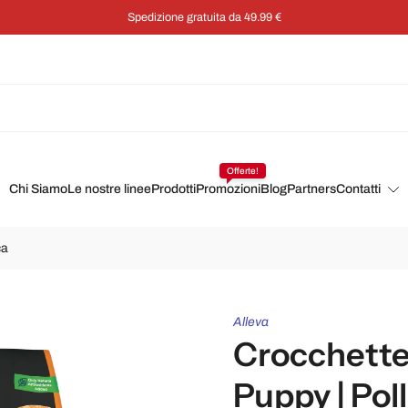
Risparmia il 5% su ogni or
Offerte!
Chi Siamo
Le nostre linee
Prodotti
Promozioni
Blog
Partners
Contatti
ca
Alleva
Crocchette 
Puppy | Pol