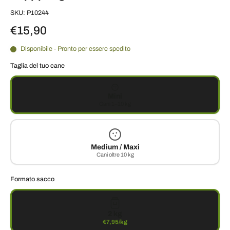
SKU: P10244
€15,90
Disponibile - Pronto per essere spedito
Taglia del tuo cane
Mini
Cani 1–10 kg
Medium / Maxi
Cani oltre 10 kg
Formato sacco
2 kg
€7,95/kg