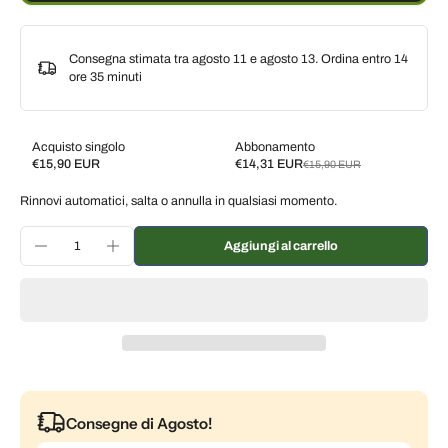
Consegna stimata tra agosto 11 e agosto 13. Ordina entro
14
ore 35 minuti
Acquisto singolo
Abbonamento
€15,90 EUR
€14,31 EUR
€15,90 EUR
Subscribe and save
Rinnovi automatici, salta o annulla in qualsiasi momento.
Consegna ogni 2 settimane, 10% di sconto
€14,31 EUR
Consegna ogni 3 settimane, 7% di sconto
€14,79 EUR
Aggiungi al carrello
Consegna ogni mese, 5% di sconto
€15,11 EUR
Consegne di Agosto!