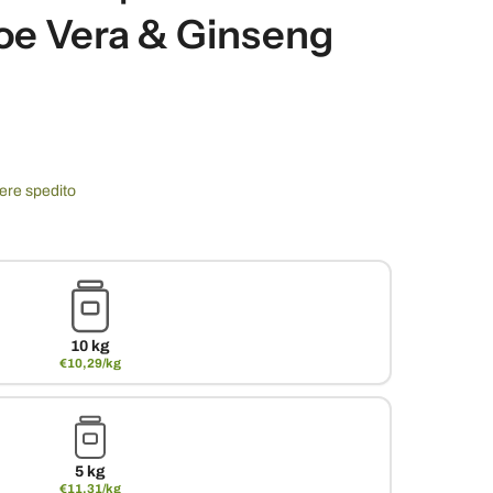
loe Vera & Ginseng
sere spedito
10 kg
€10,29/kg
5 kg
€11,31/kg