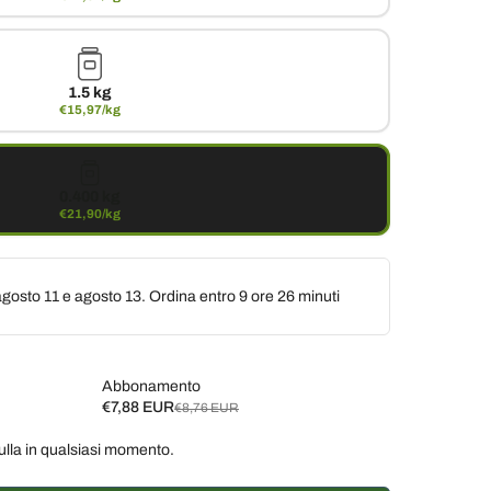
1.5 kg
€15,97/kg
0.400 kg
€21,90/kg
gosto 11 e agosto 13. Ordina entro
9 ore 26 minuti
Abbonamento
€7,88 EUR
€8,76 EUR
ulla in qualsiasi momento.
ane, 10% di sconto
€7,88 EUR