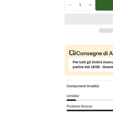
Consegna ogni 3 settim
Consegna ogni mese, 5
Consegne di A
Per tutti gli Ordini ric
partire dal 18/08 - Grazi
Componenti Analitici
Umidita'
Proteine Grezze