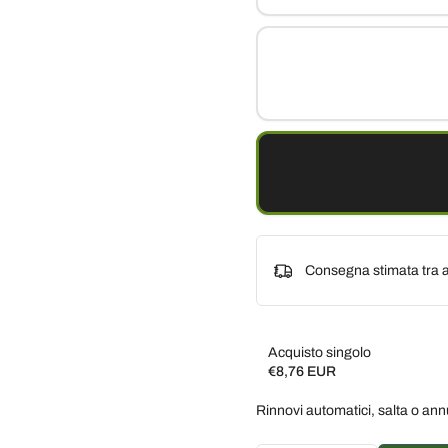
Consegna stimata tra a
Acquisto singolo
€8,76 EUR
Subscribe and save
Rinnovi automatici, salta o ann
Consegna ogni 2 settim