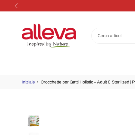
Salta
al
contenuto
Iniziale
›
Crocchette per Gatti Holistic – Adult & Sterilized 
Passa
alle
informazioni
sul