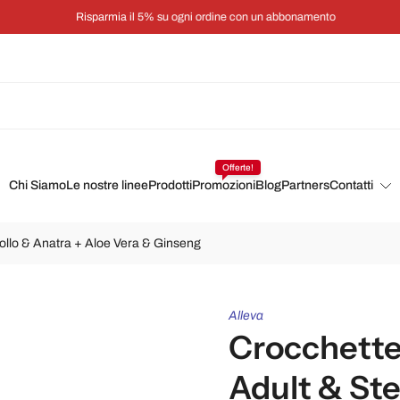
Risparmia il 5% su ogni ordine con un abbonamento
Offerte!
Chi Siamo
Le nostre linee
Prodotti
Promozioni
Blog
Partners
Contatti
| Pollo & Anatra + Aloe Vera & Ginseng
Alleva
Crocchette 
Adult & Ster