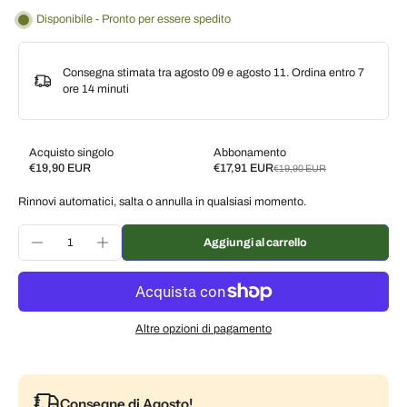
Disponibile - Pronto per essere spedito
Consegna stimata tra agosto 09 e agosto 11. Ordina entro
7
ore 14 minuti
Acquisto singolo
Abbonamento
€19,90 EUR
€17,91 EUR
€19,90 EUR
Subscribe and save
Rinnovi automatici, salta o annulla in qualsiasi momento.
Consegna ogni 2 settimane, 10% di sconto
€17,91 EUR
Consegna ogni 3 settimane, 7% di sconto
€18,51 EUR
Aggiungi al carrello
Consegna ogni mese, 5% di sconto
€18,91 EUR
Altre opzioni di pagamento
Consegne di Agosto!