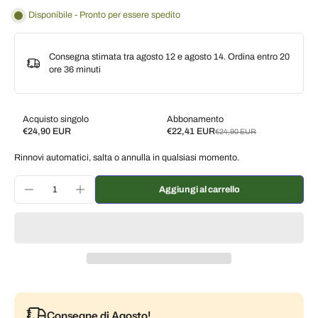
Disponibile - Pronto per essere spedito
Consegna stimata tra agosto 12 e agosto 14. Ordina entro
20
ore 36 minuti
Acquisto singolo
Abbonamento
€24,90 EUR
€22,41 EUR
€24,90 EUR
Subscribe and save
Rinnovi automatici, salta o annulla in qualsiasi momento.
Consegna ogni 2 settimane, 10% di sconto
€22,41 EUR
Consegna ogni 3 settimane, 7% di sconto
€23,16 EUR
Aggiungi al carrello
Consegna ogni mese, 5% di sconto
€23,66 EUR
Consegne di Agosto!