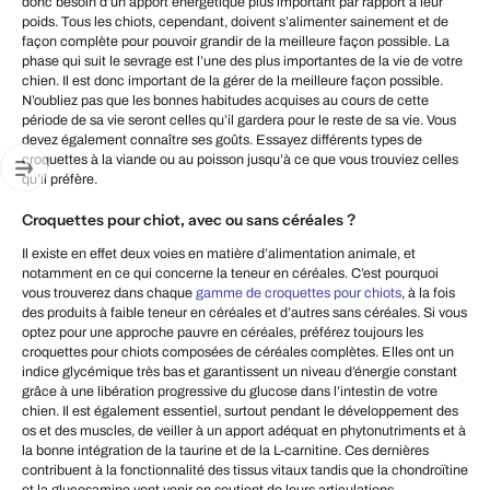
donc besoin d’un apport énergétique plus important par rapport à leur
poids. Tous les chiots, cependant, doivent s’alimenter sainement et de
façon complète pour pouvoir grandir de la meilleure façon possible. La
phase qui suit le sevrage est l’une des plus importantes de la vie de votre
chien. Il est donc important de la gérer de la meilleure façon possible.
N’oubliez pas que les bonnes habitudes acquises au cours de cette
période de sa vie seront celles qu’il gardera pour le reste de sa vie. Vous
devez également connaître ses goûts. Essayez différents types de
croquettes à la viande ou au poisson jusqu’à ce que vous trouviez celles
qu’il préfère.
Croquettes pour chiot, avec ou sans céréales ?
Il existe en effet deux voies en matière d’alimentation animale, et
notamment en ce qui concerne la teneur en céréales. C’est pourquoi
vous trouverez dans chaque
gamme de croquettes pour chiots
, à la fois
des produits à faible teneur en céréales et d’autres sans céréales. Si vous
optez pour une approche pauvre en céréales, préférez toujours les
croquettes pour chiots composées de céréales complètes. Elles ont un
indice glycémique très bas et garantissent un niveau d’énergie constant
grâce à une libération progressive du glucose dans l’intestin de votre
chien. Il est également essentiel, surtout pendant le développement des
os et des muscles, de veiller à un apport adéquat en phytonutriments et à
la bonne intégration de la taurine et de la L-carnitine. Ces dernières
contribuent à la fonctionnalité des tissus vitaux tandis que la chondroïtine
et la glucosamine vont venir en soutient de leurs articulations.