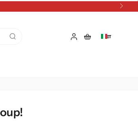
IT
loup!