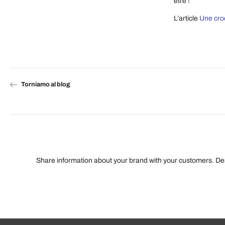
être !
L’article
Une cro
Torniamo al blog
Share information about your brand with your customers. D