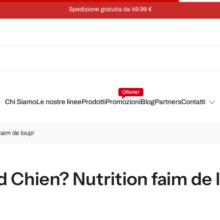
Spedizione gratuita da 49.99 €
Offerte!
Chi Siamo
Le nostre linee
Prodotti
Promozioni
Blog
Partners
Contatti
faim de loup!
 Chien? Nutrition faim de 