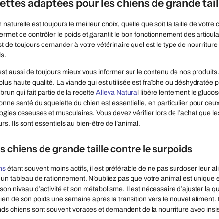
ttes adaptées pour les chiens de grande tail
 naturelle est toujours le meilleur choix, quelle que soit la taille de vot
 permet de contrôler le poids et garantit le bon fonctionnement des articu
 de toujours demander à votre vétérinaire quel est le type de nourriture
ls.
est aussi de toujours mieux vous informer sur le contenu de nos produits.
plus haute qualité. La viande qui est utilisée est fraîche ou déshydratée p
 brun qui fait partie de la recette
Alleva Natura
l libère lentement le glucos
ne santé du squelette du chien est essentielle, en particulier pour ceux de
ogies osseuses et musculaires. Vous devez vérifier lors de l’achat que l
s. Ils sont essentiels au bien-être de l’animal.
s chiens de grande taille contre le surpoids
ns
étant souvent moins actifs, il est préférable de ne pas surdoser leur a
n tableau de rationnement. N’oubliez pas que votre animal est unique e
on niveau d’activité et son métabolisme. Il est nécessaire d’ajuster la
ntien de son poids une semaine après la transition vers le nouvel alime
ands chiens sont souvent voraces et demandent de la nourriture avec insis