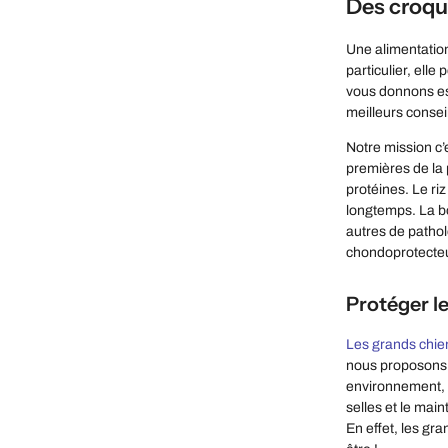
Des croque
Une alimentation
particulier, elle
vous donnons est
meilleurs consei
Notre mission c’
premières de la 
protéines. Le riz
longtemps. La bon
autres de pathol
chondoprotecteur
Protéger le
Les grands chie
nous proposons u
environnement, s
selles et le mai
En effet, les gr