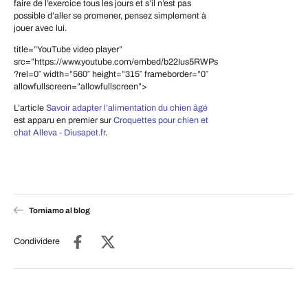
faire de l’exercice tous les jours et s’il n’est pas
possible d’aller se promener, pensez simplement à
jouer avec lui.
title=”YouTube video player”
src=”https://www.youtube.com/embed/b22Ius5RWPs
?rel=0″ width=”560″ height=”315″ frameborder=”0″
allowfullscreen=”allowfullscreen”>
L’article
Savoir adapter l’alimentation du chien âgé
est apparu en premier sur
Croquettes pour chien et
chat Alleva - Diusapet.fr
.
Torniamo al blog
Condividere