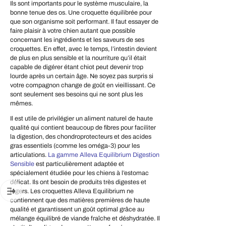
Ils sont importants pour le système musculaire, la
bonne tenue des os. Une croquette équilibrée pour
que son organisme soit performant. Il faut essayer de
faire plaisir à votre chien autant que possible
concernant les ingrédients et les saveurs de ses
croquettes. En effet, avec le temps, l’intestin devient
de plus en plus sensible et la nourriture qu’il était
capable de digérer étant chiot peut devenir trop
lourde après un certain âge. Ne soyez pas surpris si
votre compagnon change de goût en vieillissant. Ce
sont seulement ses besoins qui ne sont plus les
mêmes.
Il est utile de privilégier un aliment naturel de haute
qualité qui contient beaucoup de fibres pour faciliter
la digestion, des chondroprotecteurs et des acides
gras essentiels (comme les oméga-3) pour les
articulations.
La gamme Alleva Equilibrium Digestion
Sensible
est particulièrement adaptée et
spécialement étudiée pour les chiens à l’estomac
délicat. Ils ont besoin de produits très digestes et
légers. Les croquettes Alleva Equilibrium ne
contiennent que des matières premières de haute
qualité et garantissent un goût optimal grâce au
mélange équilibré de viande fraîche et déshydratée. Il