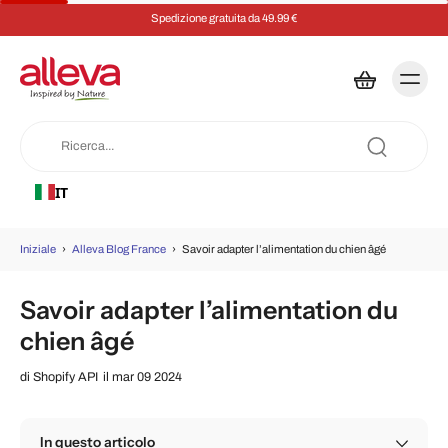
Spedizione gratuita da 49.99 €
IT
Iniziale
›
Alleva Blog France
›
Savoir adapter l’alimentation du chien âgé
Savoir adapter l’alimentation du
chien âgé
di
Shopify API
il mar 09 2024
In questo articolo