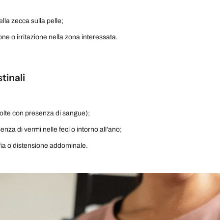
lla zecca sulla pelle;
ne o irritazione nella zona interessata.
tinali
volte con presenza di sangue);
senza di vermi nelle feci o intorno all’ano;
ia o distensione addominale.