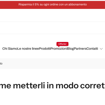
Risparmia il 5% su ogni ordine con un abbonamento
Offerte!
Chi Siamo
Le nostre linee
Prodotti
Promozioni
Blog
Partners
Contatti
tto
ome metterli in modo corre