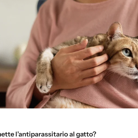
tte l’antiparassitario al gatto?