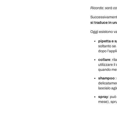
Ricorda: sarà com
Successivamente,
si traduce in u
Oggi esistono v
pipetta e 
soltanto se 
dopo l’appl
collare
: ri
utilizzare i
quando metti
shampoo
:
delicatamen
lascialo ag
spray
: può
mese), spru