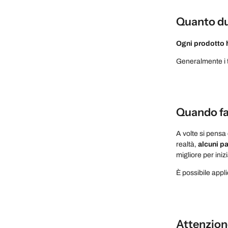
Quanto dur
Ogni prodotto h
Generalmente i t
Quando far
A volte si pensa 
realtà,
alcuni p
migliore per iniz
È possibile appli
Attenzione