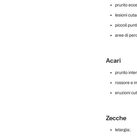
prurito ecc
lesioni cut
piccoli punt
aree di perd
Acari
prurito inte
rossore e i
eruzioni cu
Zecche
letargia;