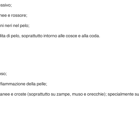
essivo;
anee e rossore;
ini neri nel pelo;
ita di pelo, soprattutto intorno alle cosce e alla coda.
nso;
nfiammazione della pelle;
tanee e croste (soprattutto su zampe, muso e orecchie); specialmente su