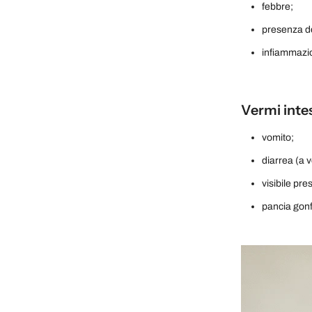
febbre;
presenza de
infiammazio
Vermi intes
vomito;
diarrea (a 
visibile pre
pancia gonf