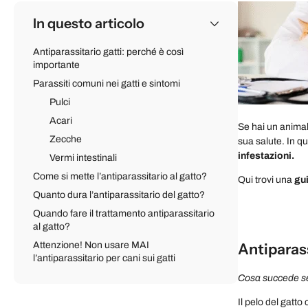
In questo articolo
Antiparassitario gatti: perché è così
importante
Parassiti comuni nei gatti e sintomi
Pulci
Acari
Se hai un anima
Zecche
sua salute. In q
infestazioni.
Vermi intestinali
Come si mette l’antiparassitario al gatto?
Qui trovi una
gu
Quanto dura l’antiparassitario del gatto?
Quando fare il trattamento antiparassitario
al gatto?
Antiparass
Attenzione! Non usare MAI
l’antiparassitario per cani sui gatti
Cosa succede se 
Il pelo del gatto