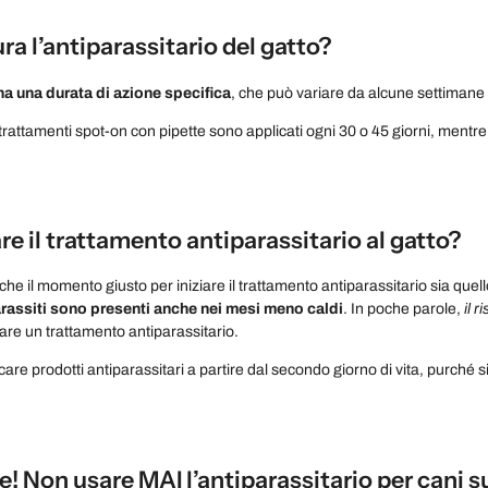
a l’antiparassitario del gatto?
a una durata di azione specifica
, che può variare da alcune settimane 
rattamenti spot-on con pipette sono applicati ogni 30 o 45 giorni, mentre 
e il trattamento antiparassitario al gatto?
che il momento giusto per iniziare il trattamento antiparassitario sia quello 
arassiti sono presenti anche nei mesi meno caldi
. In poche parole,
il 
iare un trattamento antiparassitario.
care prodotti antiparassitari a partire dal secondo giorno di vita, purché s
! Non usare MAI l’antiparassitario per cani su