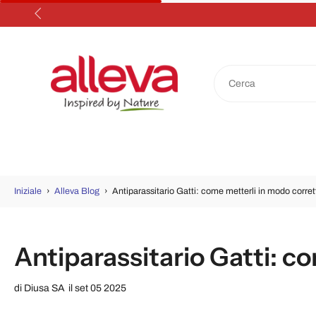
Salta
al
contenuto
Iniziale
›
Alleva Blog
›
Antiparassitario Gatti: come metterli in modo corre
Antiparassitario Gatti: c
di
Diusa SA
il set 05 2025