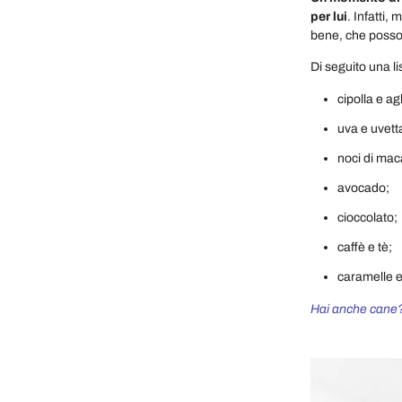
per lui
. Infatti,
bene, che posson
Di seguito una li
cipolla e agl
uva e uvett
noci di ma
avocado;
cioccolato;
caffè e tè;
caramelle e
Hai anche cane? N