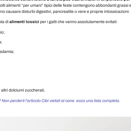
 molti alimenti “per umani” tipici delle feste contengono abbondanti grass
o causare disturbi digestivi, pancreatite o vere e proprie intossicazioni.
sta di
alimenti tossici
per i gatti che vanno assolutamente evitati:
io;
a;
cadamia;
 altri dolciumi zuccherati.
on perderti l’articolo Cibi vietati al cane: ecco una lista completa.