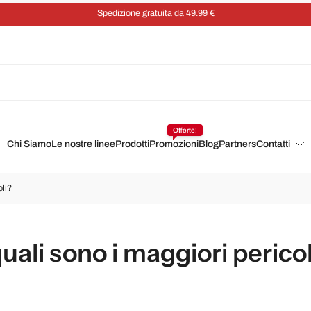
Risparmia il 5% su ogni ordine con un abbonamento
Offerte!
Chi Siamo
Le nostre linee
Prodotti
Promozioni
Blog
Partners
Contatti
oli?
quali sono i maggiori perico