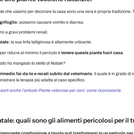
ale che usiamo per decorare la casa sono una vera e propria tradizione. 
grifoglio:
possono causare vomito e diarrea;
no a gravi problemi renali;
atale:
la sua linfa lattiginosa è
altamente urticante.
per ridurre al minimo il pericolo è
tenere queste piante fuori casa
.
atto ha mangiato la stella di Natale?
rimedio fai-da-te e recati subito dal veterinario
, il quale è in grado di
istrare la terapia più adatta al caso specifico.
sarti anche l’articolo Piante velenose per cani: come riconoscerle.
tale: quali sono gli alimenti pericolosi per i
nnocente condivisione a tavola può trasformarsi in un pericolo per 