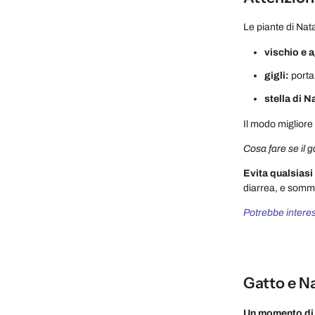
Le piante di Nat
vischio e a
gigli:
porta
stella di N
Il modo migliore 
Cosa fare se il g
Evita qualsiasi 
diarrea, e sommin
Potrebbe interes
Gatto e Na
Un momento di i