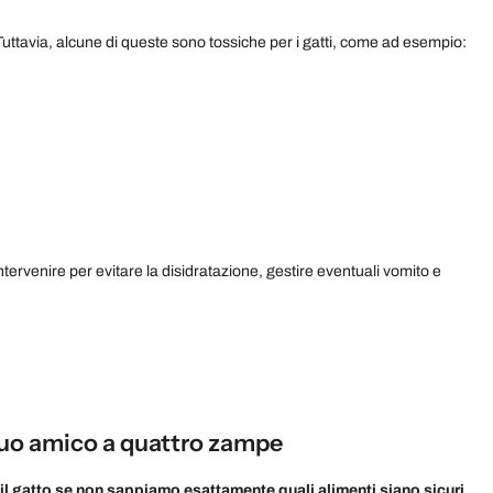
Tuttavia, alcune di queste sono tossiche per i gatti, come ad esempio:
 intervenire per evitare la disidratazione, gestire eventuali vomito e
l tuo amico a quattro zampe
il gatto se non sappiamo esattamente quali alimenti siano sicuri