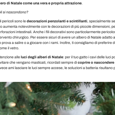
ero di Natale come una vera e propria attrazione
.
oli si nascondono?
i pericoli sono le
decorazioni penzolanti e scintillanti
, specialmente se
schio aumenta notevolmente con le decorazioni di più piccole dimensioni,
rforazioni intestinali. Anche i fili decorativi sono particolarmente pericolo
ervento chirurgico. Per essere sicuri di avere un albero di Natale adatto ai
o prova a salire o a giocare con i rami. Inoltre, ti consigliamo di preferire
come il vetro.
tenzione alle
luci degli alberi di Natale
: per il tuo gatto i cavi delle l
evitare che vengano masticati, ricordati sempre di
coprire o nascondere i
nvece ami lasciare le luci sempre accese, le soluzioni a batteria risultano 