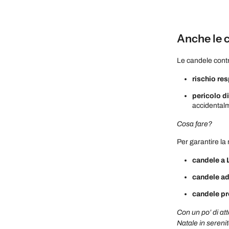
Anche le c
Le candele contr
rischio res
pericolo di
accidental
Cosa fare?
Per garantire l
candele a
candele ad
candele pr
Con un po’ di at
Natale in serenit