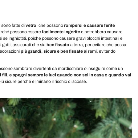
 sono fatte di
vetro
, che possono
rompersi e causare ferite
 perché possono essere
facilmente ingerite
e potrebbero causare
si se inghiottiti, poiché possono causare gravi blocchi intestinali e
 gatti, assicurati che sia
ben fissato
a terra, per evitare che possa
 decorazioni
più grandi, sicure e ben fissate
ai rami, evitando
uci possono sembrare divertenti da mordicchiare o inseguire come un
 fili, e spegni sempre le luci quando non sei in casa o quando vai
più sicure perché eliminano il rischio di scosse.