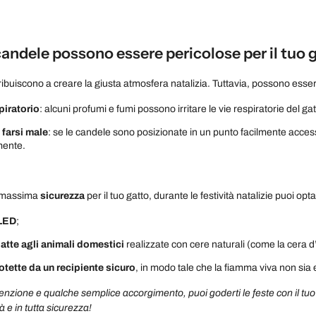
andele possono essere pericolose per il tuo 
ibuiscono a creare la giusta atmosfera natalizia. Tuttavia, possono essere
piratorio
: alcuni profumi e fumi possono irritare le vie respiratorie del gat
 farsi male
: se le candele sono posizionate in un punto facilmente access
mente.
a massima
sicurezza
per il tuo gatto, durante le festività natalizie puoi opt
 LED
;
atte agli animali domestici
realizzate con cere naturali (come la cera d
otette da un recipiente sicuro
, in modo tale che la fiamma viva non sia
tenzione e qualche semplice accorgimento, puoi goderti le feste con il t
à e in tutta sicurezza!