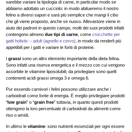
sarebbe variare la tipologia di carne, in particolar modo se
abbiamo adottato un cucciolo: in modo abitueremo il nostro
felino a diversi sapori e sarà più semplice che mangi il cibo
che gli viene proposto, anche se nuovo. Allevastore viene in
aiuto dei padroni in questo campo, molti dei suoi prodotti infatti
contengono almeno
due tipi di carne
, come
crocchette per
gatti holistic – adult (agnello e cervo)
, in modo da renderli più
appetibili per i gatti e variare le fonti di proteine.
I
grassi
sono un altro elemento importante della dieta felina.
Sono infatti una riserva energetica e il mezzo con cui vengono
assorbite le vitamine liposolubili; da privilegiare sono quelli
contenenti acidi grassi omega 3 e omega 6.
Pur essendo carnivori i felini possono utilizzare anche i
carboidrati come fonte di energia. È meglio privilegiare prodotti
“
low grain
” o “
grain free
” tuttavia, in quanto questi prodotti
ottengono la loro percentuale di carboidrati da alimenti come
riso o amidi.
In ultimo le
vitamine
: sono nutrienti essenziali per ogni essere