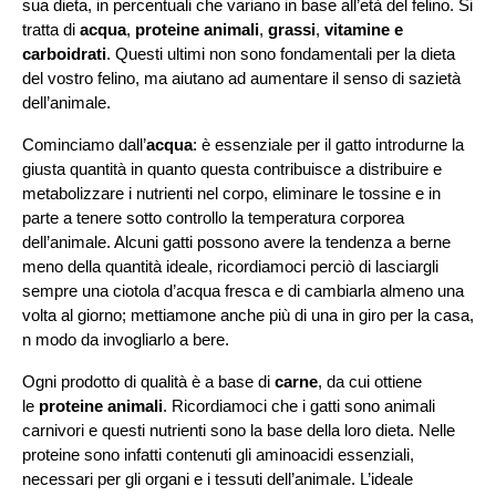
sua dieta, in percentuali che variano in base all’età del felino. Si
tratta di
acqua
,
proteine animali
,
grassi
,
vitamine e
carboidrati
. Questi ultimi non sono fondamentali per la dieta
del vostro felino, ma aiutano ad aumentare il senso di sazietà
dell’animale.
Cominciamo dall’
acqua
: è essenziale per il gatto introdurne la
giusta quantità in quanto questa contribuisce a distribuire e
metabolizzare i nutrienti nel corpo, eliminare le tossine e in
parte a tenere sotto controllo la temperatura corporea
dell’animale. Alcuni gatti possono avere la tendenza a berne
meno della quantità ideale, ricordiamoci perciò di lasciargli
sempre una ciotola d’acqua fresca e di cambiarla almeno una
volta al giorno; mettiamone anche più di una in giro per la casa,
n modo da invogliarlo a bere.
Ogni prodotto di qualità è a base di
carne
, da cui ottiene
le
proteine animali
. Ricordiamoci che i gatti sono animali
carnivori e questi nutrienti sono la base della loro dieta. Nelle
proteine sono infatti contenuti gli aminoacidi essenziali,
necessari per gli organi e i tessuti dell’animale. L’ideale