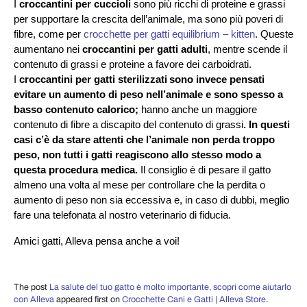
I
croccantini per cuccioli
sono più ricchi di proteine e grassi
per supportare la crescita dell’animale, ma sono più poveri di
fibre, come per
crocchette per gatti equilibrium – kitten
. Queste
aumentano nei
croccantini per gatti adulti
, mentre scende il
contenuto di grassi e proteine a favore dei carboidrati.
I
croccantini per gatti sterilizzati
sono invece pensati
evitare un aumento di peso nell’animale e sono spesso a
basso contenuto calorico;
hanno anche un maggiore
contenuto di fibre a discapito del contenuto di grassi
. In questi
casi c’è da stare attenti che l’animale non perda troppo
peso, non tutti i gatti reagiscono allo stesso modo a
questa procedura medica.
Il consiglio è di pesare il gatto
almeno una volta al mese per controllare che la perdita o
aumento di peso non sia eccessiva e, in caso di dubbi, meglio
fare una telefonata al nostro veterinario di fiducia.
Amici gatti, Alleva pensa anche a voi!
The post
La salute del tuo gatto è molto importante, scopri come aiutarlo
con Alleva
appeared first on
Crocchette Cani e Gatti | Alleva Store
.