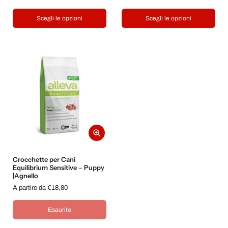
Scegli le opzioni
Scegli le opzioni
Crocchette per Cani
Equilibrium Sensitive – Puppy
|Agnello
A partire da €18,80
Esaurito