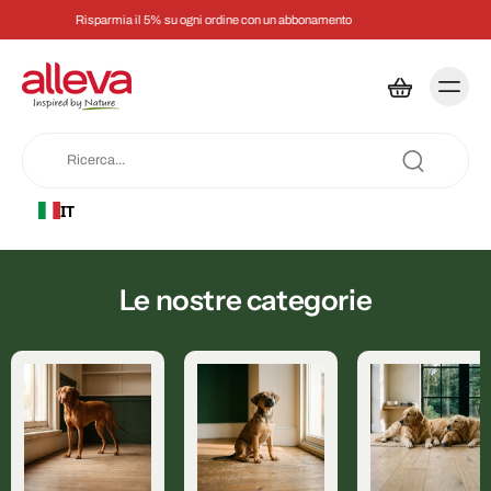
dine con un abbonamento
–10% sul tuo primo ordin
IT
Le nostre categorie