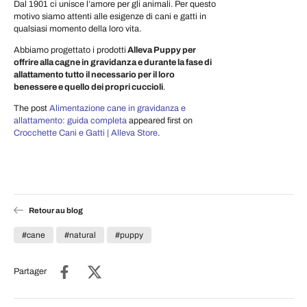
Dal 1901 ci unisce l’amore per gli animali. Per questo
motivo siamo attenti alle esigenze di cani e gatti in
qualsiasi momento della loro vita.
Abbiamo progettato i prodotti
Alleva Puppy per
offrire alla cagne in gravidanza e durante la fase di
allattamento tutto il necessario per il loro
benessere e quello dei propri cuccioli
.
The post
Alimentazione cane in gravidanza e
allattamento: guida completa
appeared first on
Crocchette Cani e Gatti | Alleva Store
.
Retour au blog
#cane
#natural
#puppy
Partager