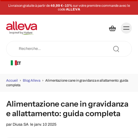
Livraison gratuite à partir de
49,99 €–10%
sur votre première commande avec le
code
ALLEVA
IT
Accueil
›
Blog Alleva
›
Alimentazione cane in gravidanza e allattamento: guida
completa
Alimentazione cane in gravidanza
e allattamento: guida completa
par
Diusa SA
le janv. 10 2025