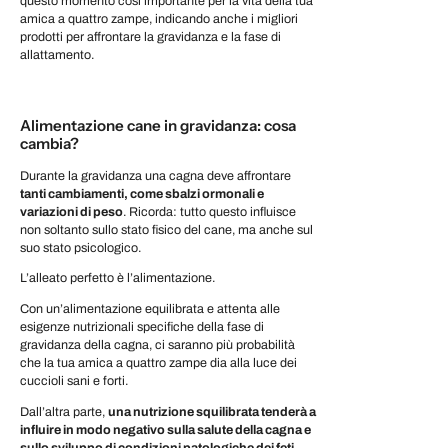
questo momento così importante per la vita della tua
amica a quattro zampe, indicando anche i migliori
prodotti per affrontare la gravidanza e la fase di
allattamento.
Alimentazione cane in gravidanza: cosa
cambia?
Durante la gravidanza una cagna deve affrontare
tanti cambiamenti, come sbalzi ormonali e
variazioni di peso
. Ricorda: tutto questo influisce
non soltanto sullo stato fisico del cane, ma anche sul
suo stato psicologico.
L’alleato perfetto è l’alimentazione.
Con un’alimentazione equilibrata e attenta alle
esigenze nutrizionali specifiche della fase di
gravidanza della cagna, ci saranno più probabilità
che la tua amica a quattro zampe dia alla luce dei
cuccioli sani e forti.
Dall’altra parte,
una nutrizione squilibrata tenderà a
influire in modo negativo sulla salute della cagna e
sullo sviluppo di condizioni patologiche dei feti
.