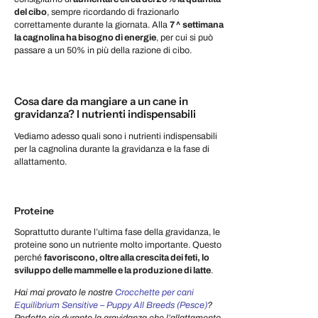
del cibo
, sempre ricordando di frazionarlo
correttamente durante la giornata. Alla
7^ settimana
la cagnolina ha bisogno di energie
, per cui si può
passare a un 50% in più della razione di cibo.
Cosa dare da mangiare a un cane in
gravidanza? I nutrienti indispensabili
Vediamo adesso quali sono i nutrienti indispensabili
per la cagnolina durante la gravidanza e la fase di
allattamento.
Proteine
Soprattutto durante l’ultima fase della gravidanza, le
proteine sono un nutriente molto importante. Questo
perché
favoriscono, oltre alla crescita dei feti, lo
sviluppo delle mammelle e la produzione di latte
.
Hai mai provato le nostre
Crocchette per cani
Equilibrium Sensitive – Puppy All Breeds (Pesce)
?
Perfette sia durante la gravidanza che l’allattamento.