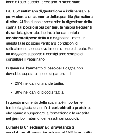
bene e i suoi cuccioli crescano in modo sano.
Dalla
5^ settimana di gestazione
è indispensabile
provvedere a un
aumento della quantità giornaliera
di cibo
. Al fine di non appesantire la digestione della
cagna, fai
porzioni più contenute ma più frequenti
durante la giornata
. Inoltre, è fondamentale
monitorare il peso
della tua cagnolina. Infatti, in
questa fase possono verificarsi condizioni di
sottoalimentazione, sovralimentazione o diabete. Per
un maggiore supporto ti consigliamo sempre di
consultare il veterinario.
In generale, l’aumento di peso della cagna non
dovrebbe superare il peso di partenza di:
25% nei cani di grande taglia;
30% nei cani di piccola taglia.
In questo momento della sua vita è importante
fornirle la giusta quantità di
carboidrati
e
proteine
,
che vanno a supportare la formazione e la crescita,
nel grembo materno, dei tessuti dei cuccioli.
Durante la
6^ settimana di gravidanza
ti
consigliamo di
aumentare circa del 20% la quantità