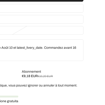
e Août 10 et latest_livery_date. Commandez avant
16
Abonnement
€9,18 EUR
€10,20 EUR
ique, vous pouvez ignorer ou annuler à tout moment.
aines, 10 % de réduction
€9,18 EUR
aines, 7 % de réduction
€9,49 EUR
ione gratuita
% de réduction
€9,69 EUR