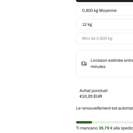
0,800 kg Moyenne
12 kg
Mini de 0,800 kg
Livraison estimée entr
minutes
Achat ponctuel
€10,20 EUR
Subscribe and save
Le renouvellement est automat
Livrez toutes les 2 sem
Livrez toutes les 3 sem
Ti mancano
39,79 €
alla spediz
Livrez chaque mois, 5 