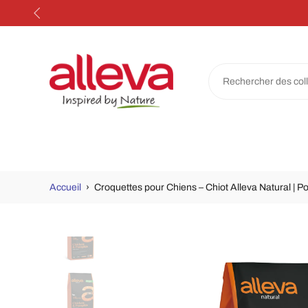
Aller
au
contenu
Accueil
›
Croquettes pour Chiens – Chiot Alleva Natural | Po
Passer
aux
informations
sur