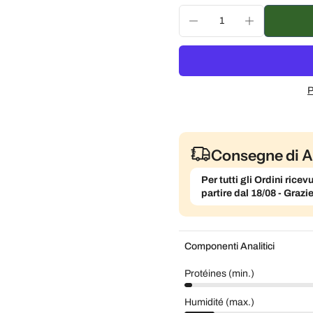
P
Consegne di A
Per tutti gli Ordini ric
partire dal 18/08 - Grazi
Componenti Analitici
Protéines (min.)
Humidité (max.)