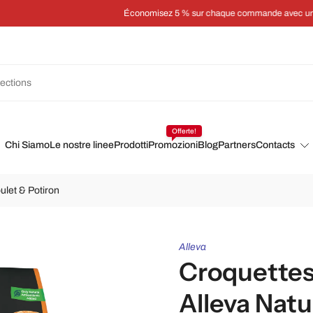
Économisez 5 % sur chaque commande avec un abonnement
Offerte!
Chi Siamo
Le nostre linee
Prodotti
Promozioni
Blog
Partners
Contacts
ulet & Potiron
Alleva
Croquettes
Alleva Natu