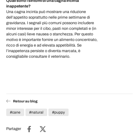
Quali sono i sintomi di una cagna incinta
inappetente?
Una cagna incinta può mostrare una riduzione
dell’appetito soprattutto nelle prime settimane di
gravidanza. I segnali più comuni possono includere
minor interesse per il cibo, pasti non completati e (in
alcuni casi) lieve nausea o stanchezza. Per questo
motivo è importante fornire un alimento concentrato,
ricco di energia e ad elevata appetibilità. Se
l’inappetenza persiste o diventa marcata, è
consigliabile consultare il veterinario.
Retour au blog
#cane
#natural
#puppy
Partager