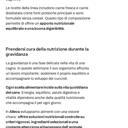
Le ricette della linea includono carne fresca e carne
disidratata come fonti proteiche principali e sono
formulate senza cereali. Questo tipo di composizione
permette di offrire un
apporto nutrizionale
equilibrato e una buona digeribilità
.
Prendersi cura della nutrizione durante la
gravidanza
La gravidanza è una fase delicata nella vita di una
cagna. In queste settimane il suo organismo affronta
un lavoro importante: sostenere il proprio equilibrio e
accompagnare lo sviluppo dei cuccioli.
Ogni scelta alimentare incide sulla vita quotidiana
del cane
. Energia, equilibrio, salute digestiva e
vitalità dipendono anche dalla qualità nutrizionale
che accompagna il pet ogni giorno.
In
Alleva
sviluppiamo alimenti con una visione
chiara:
offrire soluzioni nutrizionali costruite su
criteri rigorosi, ingredienti selezionati e una
costante attenzione al benessere dell’animale
.