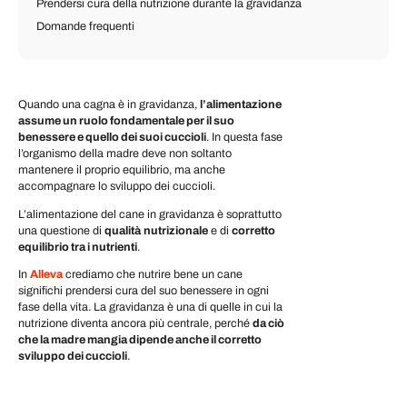
Prendersi cura della nutrizione durante la gravidanza
Domande frequenti
Quando una cagna è in gravidanza,
l’alimentazione
assume un ruolo fondamentale per il suo
benessere e quello dei suoi cuccioli
. In questa fase
l’organismo della madre deve non soltanto
mantenere il proprio equilibrio, ma anche
accompagnare lo sviluppo dei cuccioli.
L’alimentazione del cane in gravidanza è soprattutto
una questione di
qualità
nutrizionale
e di
corretto
equilibrio tra i nutrienti
.
In
Alleva
crediamo che nutrire bene un cane
significhi prendersi cura del suo benessere in ogni
fase della vita. La gravidanza è una di quelle in cui la
nutrizione diventa ancora più centrale, perché
da ciò
che la madre mangia dipende anche il corretto
sviluppo dei cuccioli
.