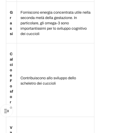
G
Forniscono energia concentrata utile nella
r
seconda metà della gestazione. In
a
particolare, gli omega-3 sono
s
importantissimi per lo sviluppo cognitivo
si
dei cuccioli
C
al
ci
o
e
Contribuiscono allo sviluppo dello
F
scheletro dei cuccioli
o
sf
o
r
o
V
it