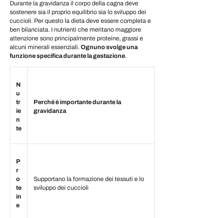
Durante la gravidanza il corpo della cagna deve
sostenere sia il proprio equilibrio sia lo sviluppo dei
cuccioli. Per questo la dieta deve essere completa e
ben bilanciata. I nutrienti che meritano maggiore
attenzione sono principalmente proteine, grassi e
alcuni minerali essenziali.
Ognuno svolge una
funzione specifica durante la gestazione
.
N
u
tr
Perché è importante durante la
ie
gravidanza
n
te
P
r
o
Supportano la formazione dei tessuti e lo
te
sviluppo dei cuccioli
in
e