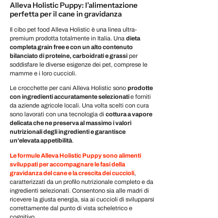
Alleva Holistic Puppy: l’alimentazione
perfetta per il cane in gravidanza
Il cibo pet food Alleva Holistic è una linea ultra-
premium prodotta totalmente in Italia. Una
dieta
completa grain free e con un alto contenuto
bilanciato di proteine, carboidrati e grassi
per
soddisfare le diverse esigenze dei pet, comprese le
mamme e i loro cuccioli.
Le crocchette per cani Alleva Holistic sono
prodotte
con ingredienti accuratamente selezionati
e forniti
da aziende agricole locali. Una volta scelti con cura
sono lavorati con una tecnologia di
cottura a vapore
delicata che ne preserva al massimo i valori
nutrizionali degli ingredienti e garantisce
un'elevata appetibilità
.
Le formule Alleva Holistic Puppy sono alimenti
sviluppati per accompagnare le fasi della
gravidanza del cane e la crescita dei cuccioli
,
caratterizzati da un profilo nutrizionale completo e da
ingredienti selezionati. Consentono sia alle madri di
ricevere la giusta energia, sia ai cuccioli di svilupparsi
correttamente dal punto di vista scheletrico e
cognitivo.