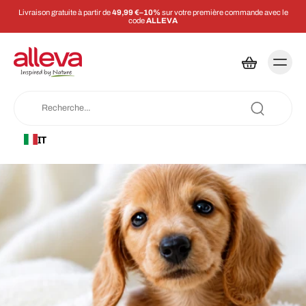
Livraison gratuite à partir de
49,99 €–10%
sur votre première commande avec le
code
ALLEVA
IT