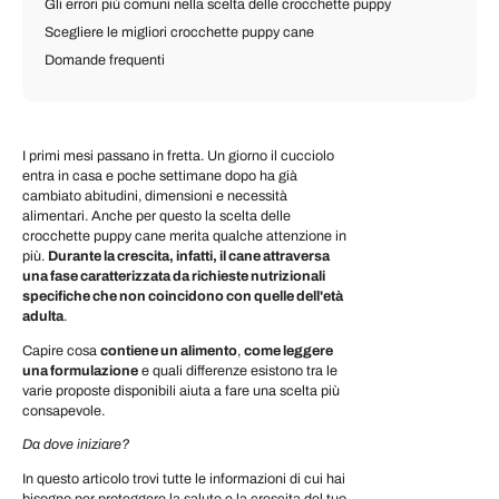
Gli errori più comuni nella scelta delle crocchette puppy
Scegliere le migliori crocchette puppy cane
Domande frequenti
I primi mesi passano in fretta. Un giorno il cucciolo
entra in casa e poche settimane dopo ha già
cambiato abitudini, dimensioni e necessità
alimentari. Anche per questo la scelta delle
crocchette puppy cane merita qualche attenzione in
più.
Durante la crescita, infatti, il cane attraversa
una fase caratterizzata da richieste nutrizionali
specifiche che non coincidono con quelle dell'età
adulta
.
Capire
cosa
contiene un alimento
,
come leggere
una formulazione
e quali differenze esistono tra le
varie proposte disponibili aiuta a fare una scelta più
consapevole.
Da dove iniziare?
In questo articolo trovi tutte le informazioni di cui hai
bisogno per proteggere la salute e la crescita del tuo