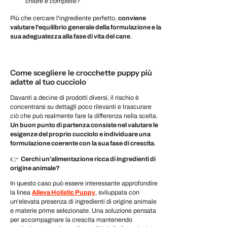
chiare e complete?
Più che cercare l'ingrediente perfetto,
conviene
valutare l'equilibrio generale della formulazione e la
sua adeguatezza alla fase di vita del cane
.
Come scegliere le crocchette puppy più
adatte al tuo cucciolo
Davanti a decine di prodotti diversi, il rischio è
concentrarsi su dettagli poco rilevanti e trascurare
ciò che può realmente fare la differenza nella scelta.
Un buon punto di partenza consiste nel valutare le
esigenze del proprio cucciolo e individuare una
formulazione coerente con la sua fase di crescita
.
👉
Cerchi un'alimentazione ricca di ingredienti di
origine animale?
In questo caso può essere interessante approfondire
la linea
Alleva Holistic Puppy
, sviluppata con
un'elevata presenza di ingredienti di origine animale
e materie prime selezionate. Una soluzione pensata
per accompagnare la crescita mantenendo