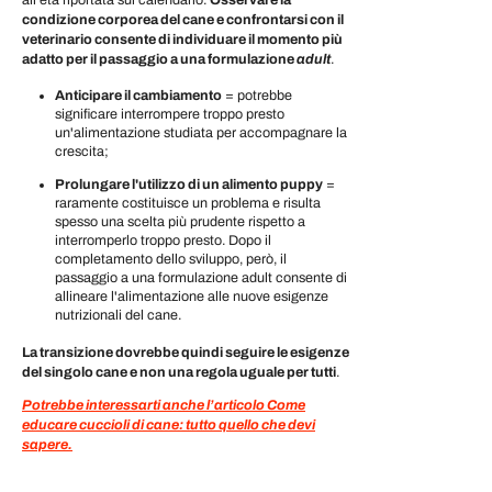
all'età riportata sul calendario.
Osservare la
condizione corporea del cane e confrontarsi con il
veterinario consente di individuare il momento più
adatto per il passaggio a una formulazione
adult
.
Anticipare il cambiamento
= potrebbe
significare interrompere troppo presto
un'alimentazione studiata per accompagnare la
crescita;
Prolungare l'utilizzo di un alimento puppy
=
raramente costituisce un problema e risulta
spesso una scelta più prudente rispetto a
interromperlo troppo presto. Dopo il
completamento dello sviluppo, però, il
passaggio a una formulazione adult consente di
allineare l'alimentazione alle nuove esigenze
nutrizionali del cane.
La transizione dovrebbe quindi seguire le esigenze
del singolo cane e non una regola uguale per tutti
.
Potrebbe interessarti anche l’articolo Come
educare cuccioli di cane: tutto quello che devi
sapere.