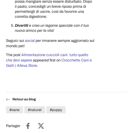
possa mangiare senza essere disturbato. Dopo
il pasto, concedigli un breve riposo prima di
permettergli di uscire, così da favorire una
corretta digestione;
Divertiti
e crea un legame speciale con il tuo
nuovo amico per la vita!
Seguici sui
social
per rimanere sempre aggiornato sul
mondo pet!
The post
Alimentazione cuccioli cani: tutto quello
che devi sapere
appeared first on
Crocchette Cani e
Gatti | Alleva Store
.
Retour au blog
#cane
#natural
#puppy
Partager