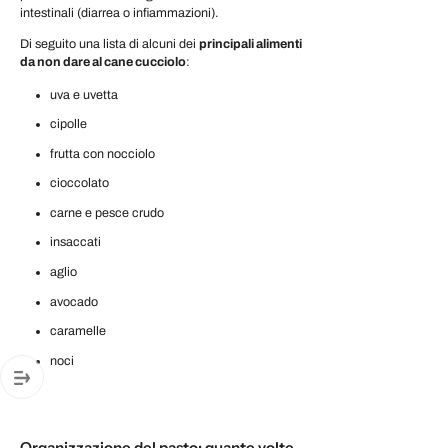
intestinali (diarrea o infiammazioni).
Di seguito una lista di alcuni dei
principali alimenti
da non dare al cane cucciolo
:
uva e uvetta
cipolle
frutta con nocciolo
cioccolato
carne e pesce crudo
insaccati
aglio
avocado
caramelle
noci
Organizzazione del pasto: quante volte