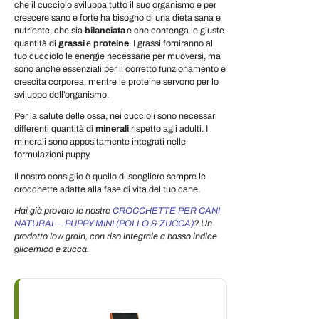
che il cucciolo sviluppa tutto il suo organismo e per
crescere sano e forte ha bisogno di una dieta sana e
nutriente, che sia
bilanciata
e che contenga le giuste
quantità di
grassi
e
proteine
. I grassi forniranno al
tuo cucciolo le energie necessarie per muoversi, ma
sono anche essenziali per il corretto funzionamento e
crescita corporea, mentre le proteine servono per lo
sviluppo dell’organismo.
Per la salute delle ossa, nei cuccioli sono necessari
differenti quantità di
minerali
rispetto agli adulti. I
minerali sono appositamente integrati nelle
formulazioni puppy.
Il nostro consiglio è quello di scegliere sempre le
crocchette adatte alla fase di vita del tuo cane.
Hai già provato le nostre
CROCCHETTE PER CANI
NATURAL – PUPPY MINI (POLLO & ZUCCA)
? Un
prodotto low grain, con riso integrale a basso indice
glicemico e zucca.