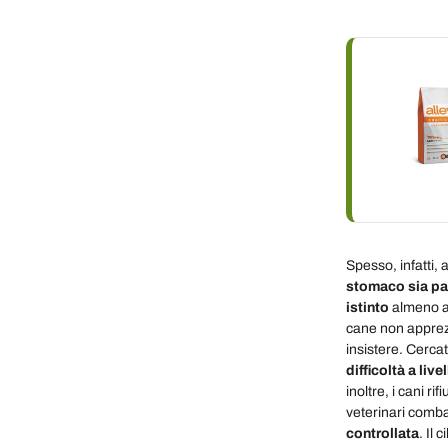
Spesso, infatti, 
stomaco sia pa
istinto
almeno al
cane non apprezz
insistere. Cerca
difficoltà a liv
inoltre, i cani r
veterinari comb
controllata
. Il