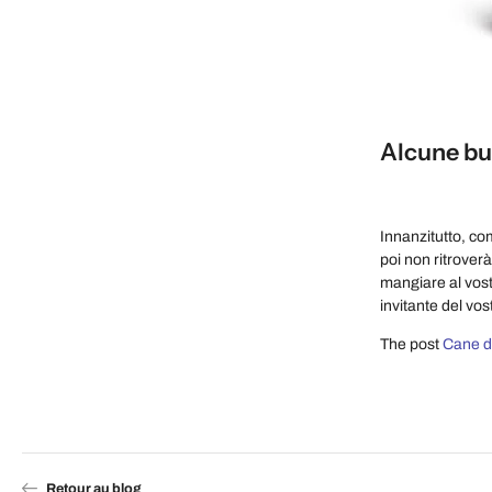
Alcune bu
Innanzitutto, c
poi non ritrover
mangiare al vos
invitante del vos
The post
Cane da
Retour au blog