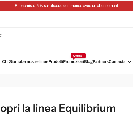
Économisez 5 % sur chaque commande avec un abonnement
Offerte!
Chi Siamo
Le nostre linee
Prodotti
Promozioni
Blog
Partners
Contacts
copri la linea Equilibrium