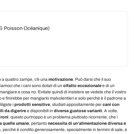
t & Poisson Océanique)
o a quattro zampe, c’è una
motivazione
. Può darsi che il suo
ordiamoci che i cani sono dotati di un
olfatto eccezionale
e di un
ngiare e cosa no. Evitate quindi di insistere se vedete che il vostro
o e finirebbe per mangiarlo malvolentieri e solo perché è il padrone a
iligete i
prodotti sensitive
, studiati appositamente per
cani con
ili da digerire
e disponibili in
diverse gustose varianti
. A volte,
droni
: questo purtroppo è un problema piuttosto ricorrente, che i
a quelle umane
, pertanto
necessita di un’alimentazione diversa e
e, perché è condito generosamente, specialmente in termini di sale, e