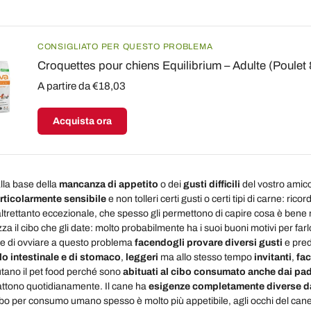
CONSIGLIATO PER QUESTO PROBLEMA
Croquettes pour chiens Equilibrium – Adulte (Poule
A partire da €18,03
Acquista ora
alla base della
mancanza di appetito
o dei
gusti difficili
del vostro amic
rticolarmente sensibile
e non tolleri certi gusti o certi tipi di carne: ric
trettanto eccezionale, che spesso gli permettono di capire cosa è bene ma
a il cibo che gli date: molto probabilmente ha i suoi buoni motivi per farl
te di ovviare a questo problema
facendogli provare diversi gusti
e pred
ello intestinale e di stomaco
,
leggeri
ma allo stesso tempo
invitanti
,
fac
ifiutano il pet food perché sono
abituati al cibo consumato anche dai pa
attono quotidianamente. Il cane ha
esigenze completamente diverse d
 cibo per consumo umano spesso è molto più appetibile, agli occhi del can