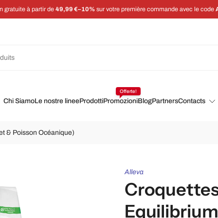
Économisez 5 % sur chaque commande
Offerte!
Chi Siamo
Le nostre linee
Prodotti
Promozioni
Blog
Partners
Contacts
let & Poisson Océanique)
Alleva
Croquettes
Equilibrium