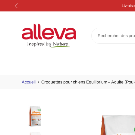
Aller
au
contenu
Accueil
›
Croquettes pour chiens Equilibrium – Adulte (Pou
Passer
aux
informations
sur