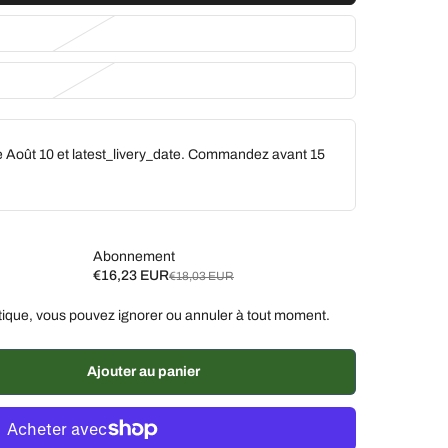
e Août 10 et latest_livery_date. Commandez avant
15
Abonnement
€16,23 EUR
€18,03 EUR
ique, vous pouvez ignorer ou annuler à tout moment.
aines, 10 % de réduction
€16,23 EUR
aines, 7 % de réduction
€16,77 EUR
Ajouter au panier
% de réduction
€17,13 EUR