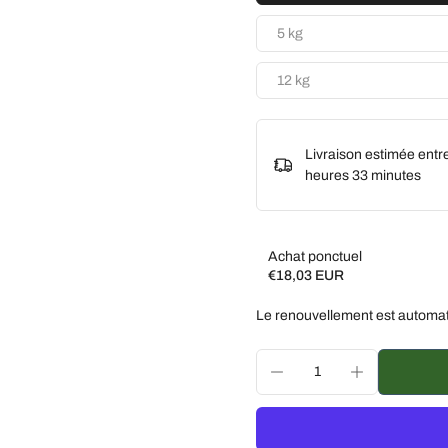
5 kg
12 kg
Livraison estimée entr
heures 33 minutes
Achat ponctuel
€18,03 EUR
Subscribe and save
Le renouvellement est automat
Livrez toutes les 2 sem
Livrez toutes les 3 sem
Livrez chaque mois, 5 