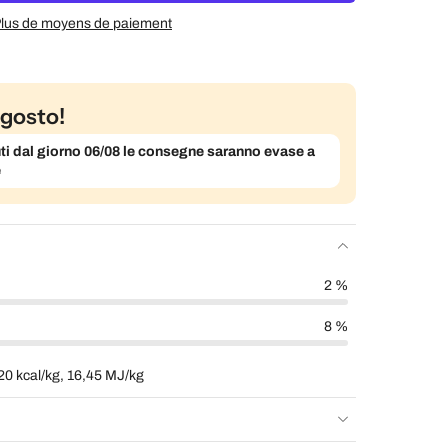
lus de moyens de paiement
gosto!
evuti dal giorno 06/08 le consegne saranno evase a
e
2 %
8 %
20 kcal/kg, 16,45 MJ/kg