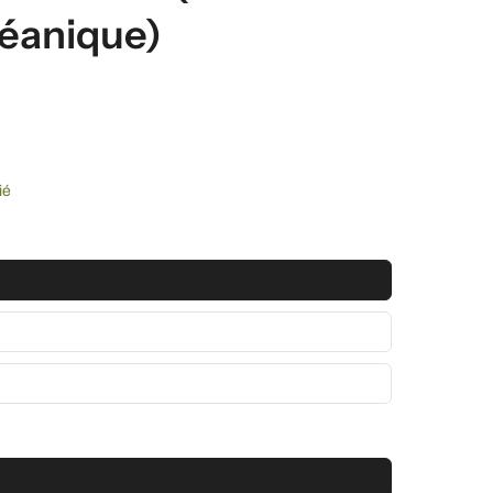
éanique)
ié