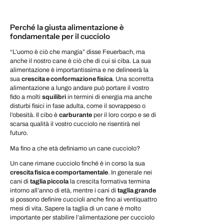
Perché la giusta alimentazione è
fondamentale per il cucciolo
“L’uomo è ciò che mangia” disse Feuerbach, ma
anche il nostro cane è ciò che di cui si ciba. La sua
alimentazione è importantissima e ne delineerà la
sua
crescita e conformazione fisica
. Una scorretta
alimentazione a lungo andare può portare il vostro
fido a molti
squilibri
in termini di energia ma anche
disturbi fisici in fase adulta, come il sovrappeso o
l’obesità. Il cibo è
carburante
per il loro corpo e se di
scarsa qualità il vostro cucciolo ne risentirà nel
futuro.
Ma fino a che età definiamo un cane cucciolo?
Un cane rimane cucciolo finché è in corso la sua
crescita fisica e comportamentale
. In generale nei
cani di
taglia piccola
la crescita formativa termina
intorno all’anno di età, mentre i cani di
taglia grande
si possono definire cuccioli anche fino ai ventiquattro
mesi di vita. Sapere la taglia di un cane è molto
importante per stabilire l’alimentazione per cucciolo