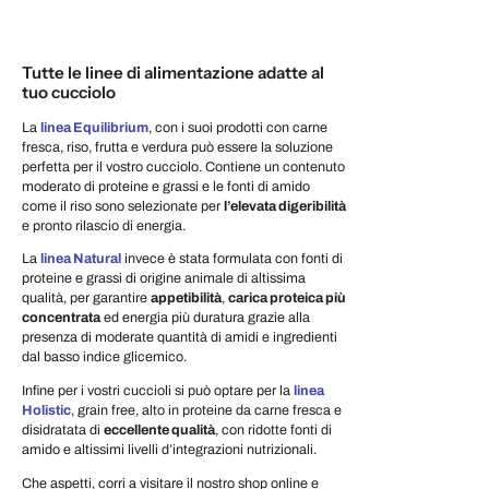
Tutte le linee di alimentazione adatte al
tuo cucciolo
La
linea Equilibrium
, con i suoi prodotti con carne
fresca, riso, frutta e verdura può essere la soluzione
perfetta per il vostro cucciolo. Contiene un contenuto
moderato di proteine e grassi e le fonti di amido
come il riso sono selezionate per
l’elevata digeribilità
e pronto rilascio di energia.
La
linea Natural
invece è stata formulata con fonti di
proteine e grassi di origine animale di altissima
qualità, per garantire
appetibilità
,
carica proteica più
concentrata
ed energia più duratura grazie alla
presenza di moderate quantità di amidi e ingredienti
dal basso indice glicemico.
Infine per i vostri cuccioli si può optare per la
linea
Holistic
, grain free, alto in proteine da carne fresca e
disidratata di
eccellente qualità
, con ridotte fonti di
amido e altissimi livelli d’integrazioni nutrizionali.
Che aspetti, corri a visitare il nostro shop online e