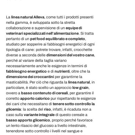
La
linea natural Alleva
, come tutti i prodotti presenti
nella gamma, è sviluppata sotto la stretta
collaborazione e supervisione di un
equipe di
veterinari specializzati nell’alimentazione
. Si tratta
pertanto di un
pet food equilibrato e completo
,
studiato per sopperire ai fabbisogni energetici di ogni
tipologia di cane: potrete trovare, infatti, crocchette
diverse a seconda delle
dimensioni del vostro cane
,
perché al variare della taglia variano
necessariamente anche le esigenze in termini di
fabbisogno energetico
e di
nutrienti
, oltre che la
dimensione dei croccantini
per garantirne la
masticabilità. Per ciò che riguarda la
linea natural
, in
particolare, è stato scelto un approccio
low grain
,
ovvero a
basso contenuto di cereali
, per garantire il
corretto
apporto calorico
pur rispettando le esigenze
dei cani che necessitano di
tenere sotto controllo la
glicemia
: la scelta del
riso
, infatti, è ricaduta non a
caso sulla
variante integrale
di questo cereale a
basso apporto glicemico
, proprio perché favorisce
un lento rilascio del glucosio a livello intestinale,
tenendone sotto controllo i livelli nel sangue e