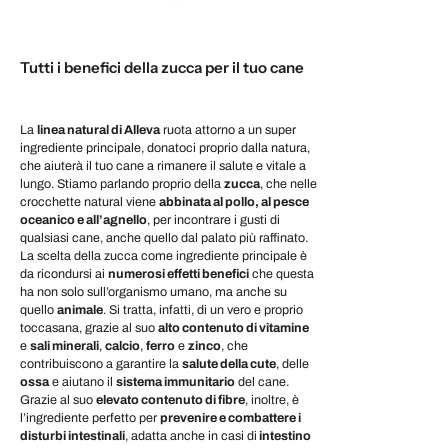
Tutti i benefici della zucca per il tuo cane
La
linea natural di Alleva
ruota attorno a un super
ingrediente principale, donatoci proprio dalla natura,
che aiuterà il tuo cane a rimanere il salute e vitale a
lungo. Stiamo parlando proprio della
zucca
, che nelle
crocchette natural viene
abbinata al pollo, al pesce
oceanico e all’agnello
, per incontrare i gusti di
qualsiasi cane, anche quello dal palato più raffinato.
La scelta della zucca come ingrediente principale è
da ricondursi ai
numerosi effetti benefici
che questa
ha non solo sull’organismo umano, ma anche su
quello
animale
. Si tratta, infatti, di un vero e proprio
toccasana, grazie al suo
alto contenuto di vitamine
e
sali minerali
,
calcio
,
ferro
e
zinco
, che
contribuiscono a garantire la
salute della cute
, delle
ossa
e aiutano il
sistema immunitario
del cane.
Grazie al suo
elevato contenuto di fibre
, inoltre, è
l’ingrediente perfetto per
prevenire e combattere i
disturbi intestinali
, adatta anche in casi di
intestino